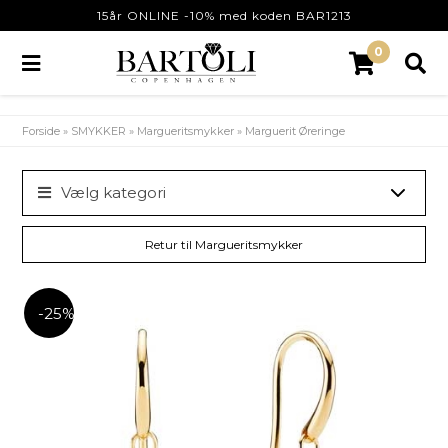
15år ONLINE -10% med koden BAR1213
0
Forside
»
SMYKKER
»
Margueritsmykker
»
Marguerit Øreringe
Vælg kategori
Retur til Margueritsmykker
-25%