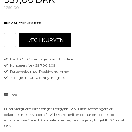
1.250,00
BARTOLI Copenhagen - +15 år online
Kundeservice - 29 700 209
Forsendelse med Trackingnummer
14 dages retur- & ombytningsret
info
Lund Marguerit Ørehænger i forgyldt Sølv. Disse ørehængere er
dekoreret med klynger af hvide Margueritter og har en poleret og
emaljeret overflade. Håndmalet med ægte emalje og forgyldt i 24 karat
Sølv.