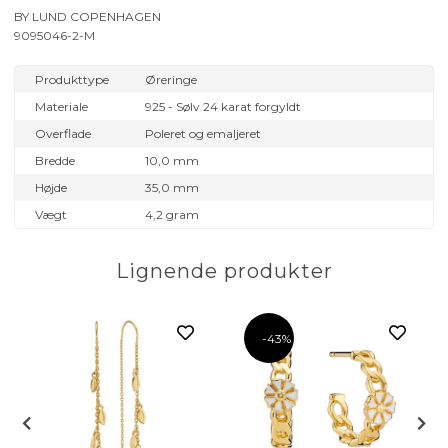
BY LUND COPENHAGEN
9095046-2-M
Produkttype
Øreringe
Materiale
925 - Sølv 24 karat forgyldt
Overflade
Poleret og emaljeret
Bredde
10,0 mm
Højde
35,0 mm
Vægt
4,2 gram
Lignende produkter
-43%
øver