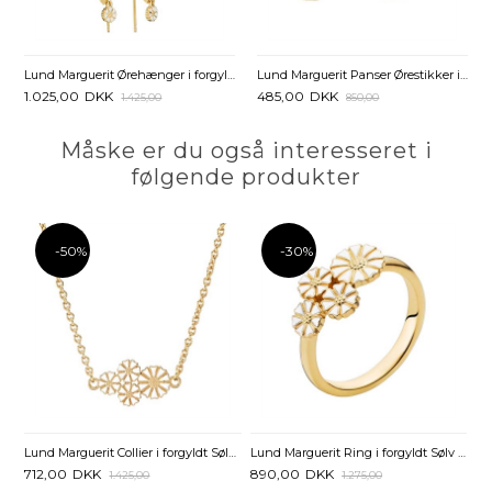
Lund Marguerit Ørehænger i forgyldt Sølv med Blade
Lund Marguerit Panser Ørestikker i forgyldt Sølv
1.025,00
DKK
485,00
DKK
1.425,00
850,00
Måske er du også interesseret i
følgende produkter
-50%
-30%
Lund Marguerit Collier i forgyldt Sølv med klase af Margueritter - 45 til 48 cm
Lund Marguerit Ring i forgyldt Sølv med 4 Margueritter
712,00
DKK
890,00
DKK
1.425,00
1.275,00