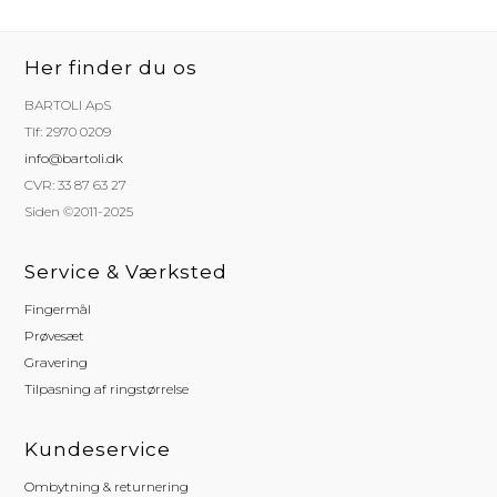
Her finder du os
BARTOLI ApS
Tlf: 2970 0209
info@bartoli.dk
CVR: 33 87 63 27
Siden ©2011-2025
Service & Værksted
Fingermål
Prøvesæt
Gravering
Tilpasning af ringstørrelse
Kundeservice
Ombytning & returnering