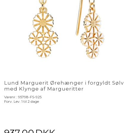
Lund Marguerit Ørehænger i forgyldt Sølv
med Klynge af Margueritter
Varenr.:
95798-FS-925
Forv. Lev. 1 til 2 dage
937,00
DKK