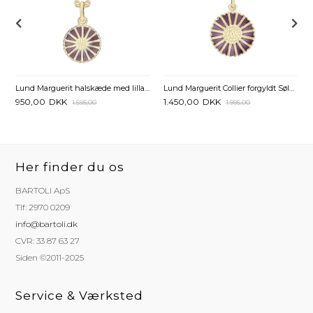
Lund Marguerit halskæde med lilla Marguerit 11 mm
Lund Marguerit Collier forgyldt Sølv med lilla Marguerit - 18 mm
950,00
DKK
1.450,00
DKK
1.595,00
1.995,00
Her finder du os
BARTOLI ApS
Tlf: 2970 0209
info@bartoli.dk
CVR: 33 87 63 27
Siden ©2011-2025
Service & Værksted