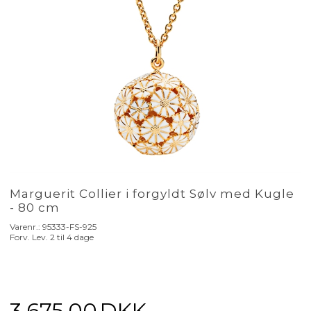
Marguerit Collier i forgyldt Sølv med Kugle
- 80 cm
Varenr.:
95333-FS-925
Forv. Lev. 2 til 4 dage
3.675,00
DKK