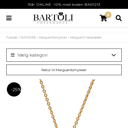
15år ONLINE -10% med koden BAR1213
0
Forside
»
SMYKKER
»
Margueritsmykker
»
Marguerit Halskæder
Vælg kategori
Retur til Margueritsmykker
-25%