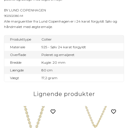
BY LUND COPENHAGEN
902502080-M
Alle margueritter fra Lund Copenhagen er i 24 karat forgyldt Sølv og
håndmalet med ægte emalje.
Produkttype
Collier
Materiale
925 - Sølv 24 karat forgyldt
Overflade
Poleret og emaljeret
Bredde
Kugle: 20 mm
Længde
80 cm
Vægt
17,2 gram
Lignende produkter
8 cm