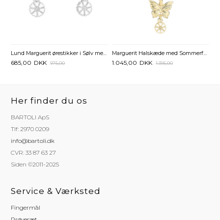
Lund Marguerit ørestikker i Sølv med Sommerfugle
Marguerit Halskæde med Sommerfugl – Forgyldt Sølv
685,00
DKK
1.045,00
DKK
975,00
1.395,00
Her finder du os
BARTOLI ApS
Tlf: 2970 0209
info@bartoli.dk
CVR: 33 87 63 27
Siden ©2011-2025
Service & Værksted
Fingermål
Prøvesæt