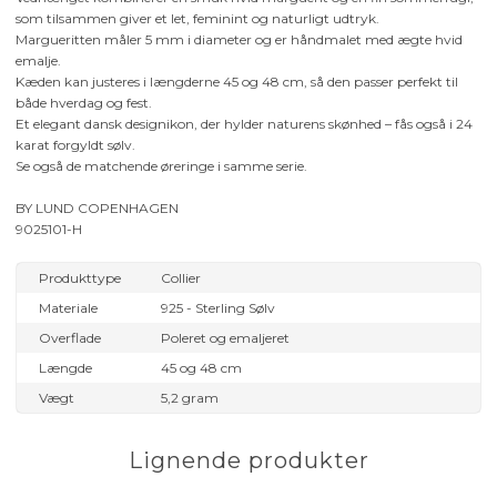
som tilsammen giver et let, feminint og naturligt udtryk.
Margueritten måler 5 mm i diameter og er håndmalet med ægte hvid
emalje.
Kæden kan justeres i længderne 45 og 48 cm, så den passer perfekt til
både hverdag og fest.
Et elegant dansk designikon, der hylder naturens skønhed – fås også i 24
karat forgyldt sølv.
Se også de matchende øreringe i samme serie.
BY LUND COPENHAGEN
9025101-H
Produkttype
Collier
Materiale
925 - Sterling Sølv
Overflade
Poleret og emaljeret
Længde
45 og 48 cm
Vægt
5,2 gram
Lignende produkter