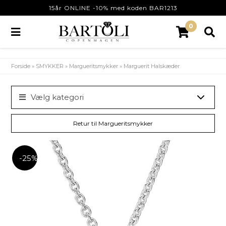
15år ONLINE -10% med koden BAR1213
0
Forside
»
SMYKKER
»
Margueritsmykker
»
Marguerit Halskæder
Vælg kategori
Retur til Margueritsmykker
-25%