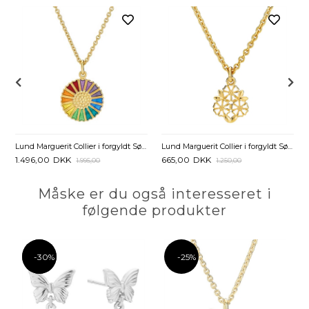
Lund Marguerit Collier i forgyldt Sølv med farverig Marguerit - 45 og 48 cm
Lund Marguerit Collier i forgyldt Sølv med Blade - 45 og 48 cm
1.496,00
DKK
665,00
DKK
1.995,00
1.250,00
Måske er du også interesseret i
følgende produkter
-30%
-30%
-25%