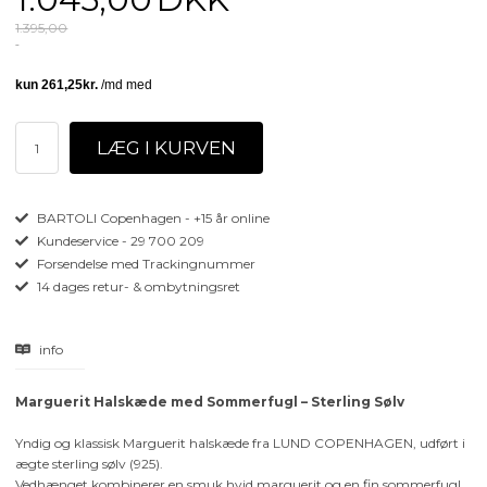
1.395,00
BARTOLI Copenhagen - +15 år online
Kundeservice - 29 700 209
Forsendelse med Trackingnummer
14 dages retur- & ombytningsret
info
Marguerit Halskæde med Sommerfugl – Sterling Sølv
Yndig og klassisk Marguerit halskæde fra LUND COPENHAGEN, udført i
ægte sterling sølv (925).
Vedhænget kombinerer en smuk hvid marguerit og en fin sommerfugl,