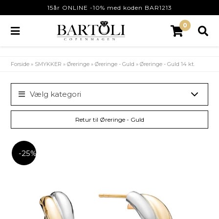
15år ONLINE -10% med koden BAR1213
0
Forside
»
SMYKKER
»
Øreringe
»
Øreringe - Guld
»
Øreringe - Guld 14 kt.
Vælg kategori
Retur til Øreringe - Guld
-25%