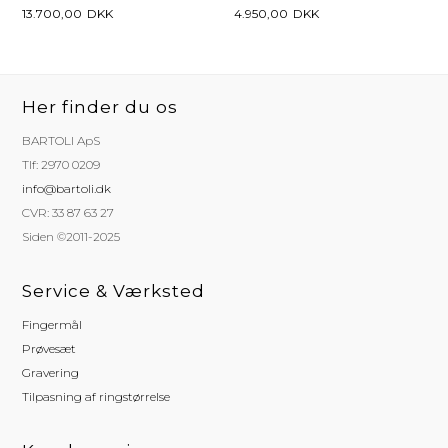
13.700,00
DKK
4.950,00
DKK
Her finder du os
BARTOLI ApS
Tlf: 2970 0209
info@bartoli.dk
CVR: 33 87 63 27
Siden ©2011-2025
Service & Værksted
Fingermål
Prøvesæt
Gravering
Tilpasning af ringstørrelse