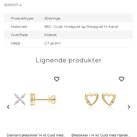
509907-4
Produkttype
Øreringe
Materiale
585 - Guld, Hvidguld og Rosaguld 14 Karat
Overflade
Poleret
Vægt
2,7 gram
Lignende produkter
Diamanter - 0,052 ct.
Diamant ørestikker 14 kt Guld med Blomster
Ørestikker i 14 kt. Guld med Hjerter og Diamanter - 0,04 ct