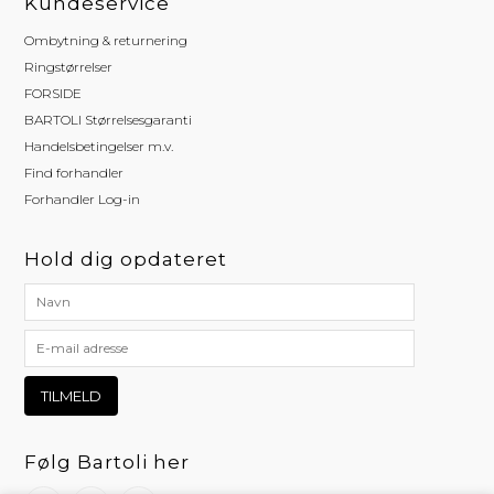
Kundeservice
Ombytning & returnering
Ringstørrelser
FORSIDE
BARTOLI Størrelsesgaranti
Handelsbetingelser m.v.
Find forhandler
Forhandler Log-in
Hold dig opdateret
Følg Bartoli her