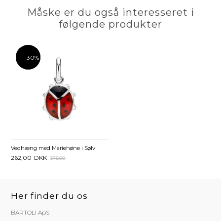
Måske er du også interesseret i
følgende produkter
-30%
-30%
Vedhæng med Mariehøne i Sølv
262,00
DKK
375,00
Her finder du os
BARTOLI ApS