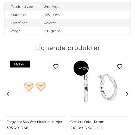
Produkttype
Øreringe
Materiale
925 - Sølv
Overflade
Poleret
Vægt
0,8 gram
Lignende produkter
Nyhed
-40%
 Zirkonia
Creoler i Sølv - 10 mm
Forgyldte Sølv Ørestikker med Hjerte til Børn – Mini
210,00
DKK
395,00
DKK
350,00