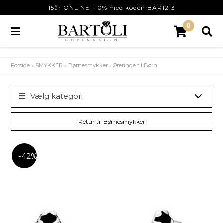
15år ONLINE -10% med koden BAR1213
0
Forside
»
SMYKKER
»
Børnesmykker
»
Øreringe til Børn
Vælg kategori
Retur til Børnesmykker
-42%