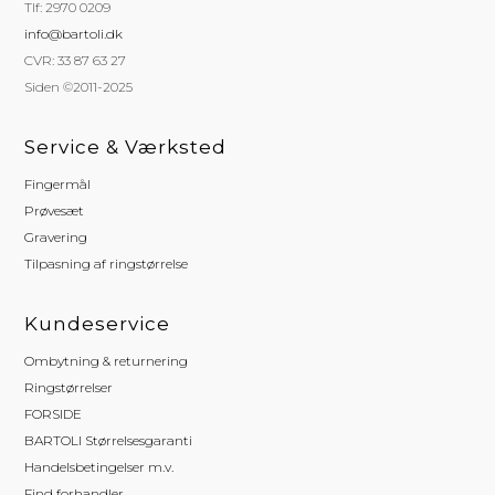
Tlf: 2970 0209
info@bartoli.dk
CVR: 33 87 63 27
Siden ©2011-2025
Service & Værksted
Fingermål
Prøvesæt
Gravering
Tilpasning af ringstørrelse
Kundeservice
Ombytning & returnering
Ringstørrelser
FORSIDE
BARTOLI Størrelsesgaranti
Handelsbetingelser m.v.
Find forhandler