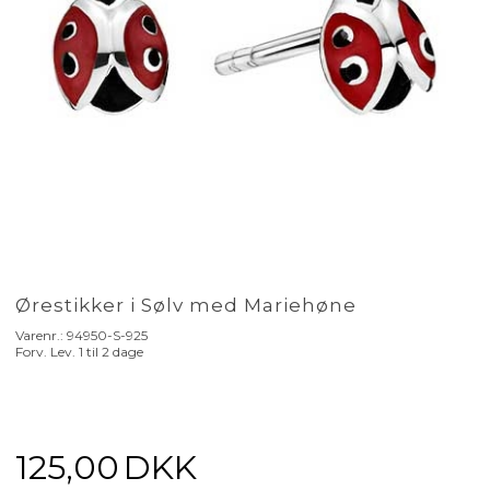
Ørestikker i Sølv med Mariehøne
Varenr.:
94950-S-925
Forv. Lev. 1 til 2 dage
125,00
DKK