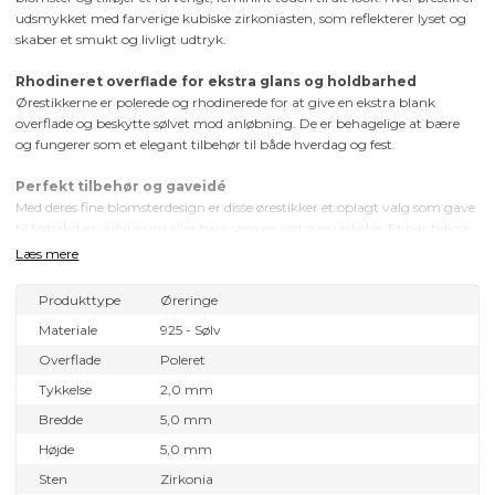
udsmykket med farverige kubiske zirkoniasten, som reflekterer lyset og
skaber et smukt og livligt udtryk.
Rhodineret overflade for ekstra glans og holdbarhed
Ørestikkerne er polerede og rhodinerede for at give en ekstra blank
overflade og beskytte sølvet mod anløbning. De er behagelige at bære
og fungerer som et elegant tilbehør til både hverdag og fest.
Perfekt tilbehør og gaveidé
Med deres fine blomsterdesign er disse ørestikker et oplagt valg som gave
til fødselsdag, jubilæum eller bare som en sød overraskelse. Et par tidløse
smykker, der kombinerer feminin elegance med farverige, glitrende
Læs mere
detaljer – ideelle til hende, der elsker klassisk sølvdesign med et strejf af
magi.
Produkttype
Øreringe
Materiale
925 - Sølv
Overflade
Poleret
Tykkelse
2,0 mm
Bredde
5,0 mm
Højde
5,0 mm
Sten
Zirkonia