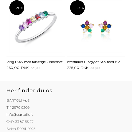
-20%
-20%
-25%
-25%
Ring i Sølv med farverige Zirkoniasten
Ørestikker i Forgyldt Sølv med Blomst og Zirkoniasten – Farverigt & Feminint
260,00
DKK
225,00
DKK
325,00
300,00
Her finder du os
BARTOLI ApS
Tlf: 2970 0209
info@bartoli.dk
CVR: 33 87 63 27
Siden ©2011-2025