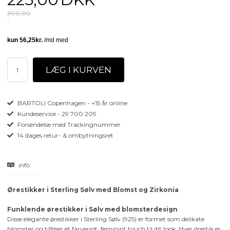
300,00
BARTOLI Copenhagen - +15 år online
Kundeservice - 29 700 209
Forsendelse med Trackingnummer
14 dages retur- & ombytningsret
info
Ørestikker i Sterling Sølv med Blomst og Zirkonia
Funklende ørestikker i Sølv med blomsterdesign
Disse elegante ørestikker i Sterling Sølv (925) er formet som delikate
blomster og tilføjer et farverigt, feminint touch til dit look. Hver ørestik er