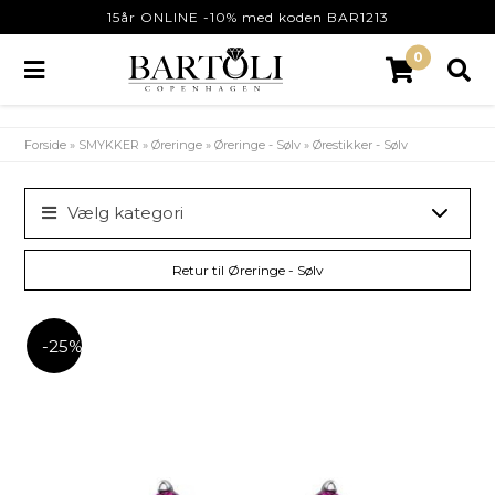
15år ONLINE -10% med koden BAR1213
0
Forside
»
SMYKKER
»
Øreringe
»
Øreringe - Sølv
»
Ørestikker - Sølv
Vælg kategori
Retur til Øreringe - Sølv
-25%