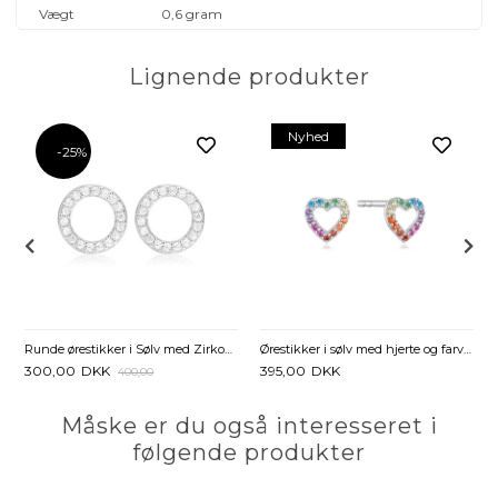
Vægt
0,6 gram
Lignende produkter
Nyhed
-25%
rkoniasten - 8x8 mm
Runde ørestikker i Sølv med Zirkonia
Ørestikker i sølv med hjerte og farverige zirkonia
300,00
DKK
395,00
DKK
400,00
Måske er du også interesseret i
følgende produkter