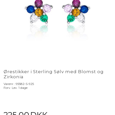
Ørestikker i Sterling Sølv med Blomst og
Zirkonia
Varenr.:
95582-S-925
Forv. Lev. 1 dage
225,00
DKK