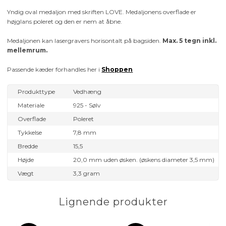
Yndig oval medaljon med skriften LOVE. Medaljonens overflade er
højglans poleret og den er nem at åbne.
Medaljonen kan lasergravers horisontalt på bagsiden.
Max. 5 tegn inkl.
mellemrum.
Passende kæder forhandles her i
Shoppen
Produkttype
Vedhæng
Materiale
925 - Sølv
Overflade
Poleret
Tykkelse
7,8 mm
Bredde
15,5
Højde
20,0 mm uden øsken. (øskens diameter 3,5 mm)
Vægt
3,3 gram
Lignende produkter