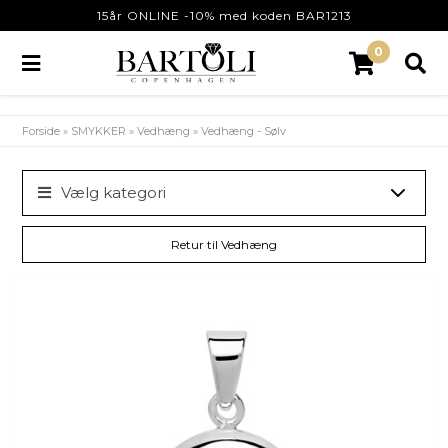
15år ONLINE -10% med koden BAR1213
0
Forside
»
SMYKKER
»
Vedhæng
»
Vedhæng - Sølv
Vælg kategori
Retur til Vedhæng