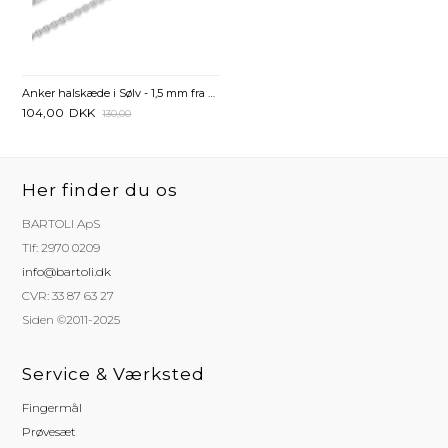
Anker halskæde i Sølv - 1,5 mm fra 38 cm
104,00
DKK
130,00
Her finder du os
BARTOLI ApS
Tlf: 2970 0209
info@bartoli.dk
CVR: 33 87 63 27
Siden ©2011-2025
Service & Værksted
Fingermål
Prøvesæt