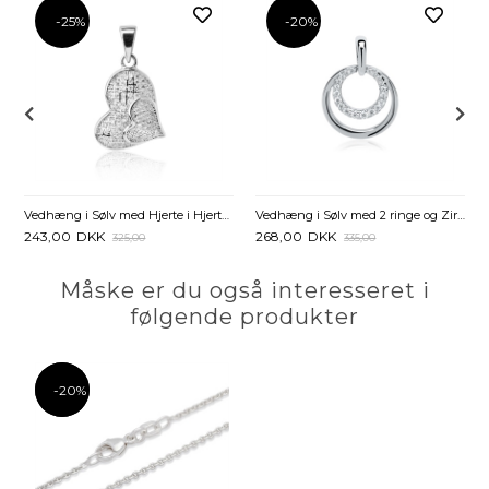
-25%
-20%
Vedhæng i Sølv med Hjerte i Hjertet og Zirkoniasten
Vedhæng i Sølv med 2 ringe og Zirkoniasten
243,00
DKK
268,00
DKK
325,00
335,00
Måske er du også interesseret i
følgende produkter
-20%
-20%