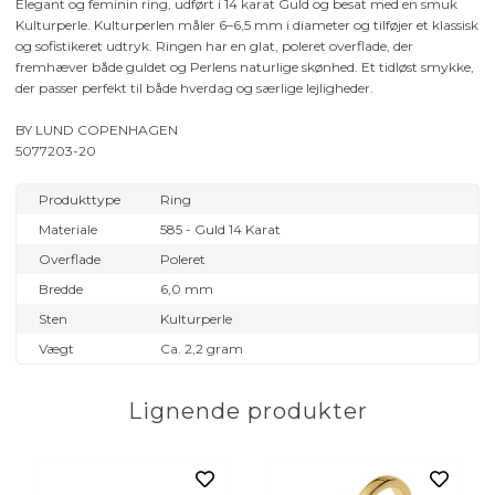
Elegant og feminin ring, udført i 14 karat Guld og besat med en smuk
Kulturperle. Kulturperlen måler 6–6,5 mm i diameter og tilføjer et klassisk
og sofistikeret udtryk. Ringen har en glat, poleret overflade, der
fremhæver både guldet og Perlens naturlige skønhed. Et tidløst smykke,
der passer perfekt til både hverdag og særlige lejligheder.
BY LUND COPENHAGEN
5077203-20
Produkttype
Ring
Materiale
585 - Guld 14 Karat
Overflade
Poleret
Bredde
6,0 mm
Sten
Kulturperle
Vægt
Ca. 2,2 gram
Lignende produkter
 - 0,11 ct.