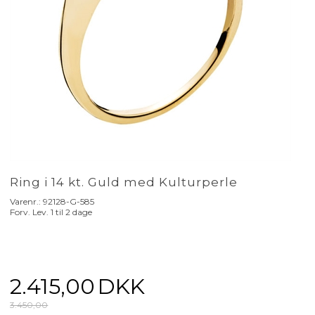
Ring i 14 kt. Guld med Kulturperle
Varenr.:
92128-G-585
Forv. Lev. 1 til 2 dage
2.415,00
DKK
3.450,00