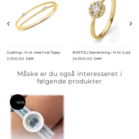
Guldring i 14 kt. med hvid Topaz.
BARTOLI Diamantring i 14 kt. Guld med Diamanter - 0,30 ct.
2.200,00
DKK
24.500,00
DKK
Måske er du også interesseret i
følgende produkter
-50%
-50%