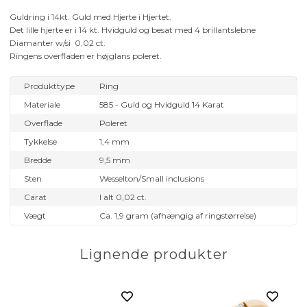
Guldring i 14kt. Guld med Hjerte i Hjertet.
Det lille hjerte er i 14 kt. Hvidguld og besat med 4 brillantslebne
Diamanter w/si 0,02 ct.
Ringens overfladen er højglans poleret.
Produkttype
Ring
Materiale
585 - Guld og Hvidguld 14 Karat
Overflade
Poleret
Tykkelse
1,4 mm
Bredde
9,5 mm
Sten
Wesselton/Small inclusions
Carat
I alt 0,02 ct.
Vægt
Ca. 1,9 gram (afhængig af ringstørrelse)
Lignende produkter
nt - 0,05 ct