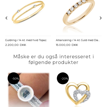
Guldring i 14 kt. med hvid Topaz.
Alliancering i 14 kt. Guld med Diamanter - 0,25 ct.
2.200,00
DKK
15.000,00
DKK
Måske er du også interesseret i
følgende produkter
-50%
-50%
-20%