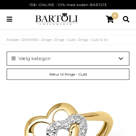
15år ONLINE -10% med koden BAR1213
0
Forside
»
SMYKKER
»
Ringe
»
Ringe - Guld
»
Ringe - Guld 14 kt.
Vælg kategori
Retur til Ringe - Guld