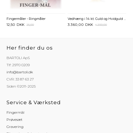
Fingermåler - Ringmåler
Vedhæng i 14 kt. Guld og Hvidguld med Hjerter og Diamanter - 0,02 ct.
12,50
DKK
3.360,00
DKK
25,00
4.200,00
Her finder du os
BARTOLI ApS
Tlf: 2970 0209
info@bartoli.dk
CVR: 33 87 63 27
Siden ©2011-2025
Service & Værksted
Fingermål
Prøvesæt
Gravering