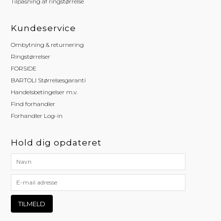
Tilpasning af ringstørrelse
Kundeservice
Ombytning & returnering
Ringstørrelser
FORSIDE
BARTOLI Størrelsesgaranti
Handelsbetingelser m.v.
Find forhandler
Forhandler Log-in
Hold dig opdateret