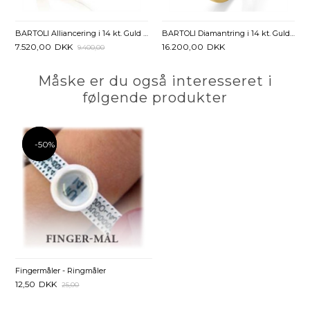
BARTOLI Alliancering i 14 kt. Guld med Diamanter - 0,15 ct.
BARTOLI Diamantring i 14 kt. Guld med Diamant - 0,23 ct.
7.520,00
DKK
16.200,00
DKK
9.400,00
Måske er du også interesseret i
følgende produkter
-50%
-50%
Fingermåler - Ringmåler
12,50
DKK
25,00