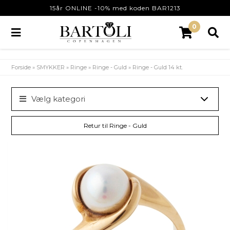
15år ONLINE -10% med koden BAR1213
0
Forside
»
SMYKKER
»
Ringe
»
Ringe - Guld
»
Ringe - Guld 14 kt.
Vælg kategori
Retur til Ringe - Guld