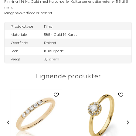
Fin ring i 14 kt. Guld med Kulturperle. Kulturperlens diameter er 5,5 til 6
mm.
Ringens overflade er poleret.
Produkttype
Ring
Materiale
585 - Guld 14 Karat
Overflade
Poleret
Sten
Kulturperle
Vægt
3,1 gram
Lignende produkter
 Diamanter - 0,09 ct.