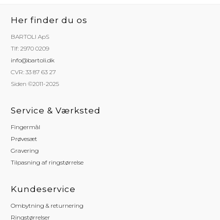
Her finder du os
BARTOLI ApS
Tlf: 2970 0209
info@bartoli.dk
CVR: 33 87 63 27
Siden ©2011-2025
Service & Værksted
Fingermål
Prøvesæt
Gravering
Tilpasning af ringstørrelse
Kundeservice
Ombytning & returnering
Ringstørrelser