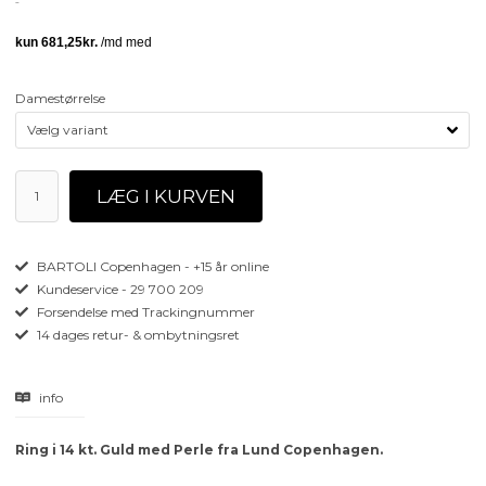
Damestørrelse
BARTOLI Copenhagen - +15 år online
Kundeservice - 29 700 209
Forsendelse med Trackingnummer
14 dages retur- & ombytningsret
info
Ring i 14 kt. Guld med Perle fra Lund Copenhagen.