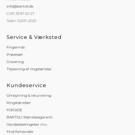
info@bartoli.dk
CVR: 33 87 63 27
Siden ©2011-2025
Service & Værksted
Fingermål
Prøvesæt
Gravering
Tilpasning af ringstørrelse
Kundeservice
Ombytning & returnering
Ringstørrelser
FORSIDE
BARTOLI Størrelsesgaranti
Handelsbetingelser m.v.
Find forhandler