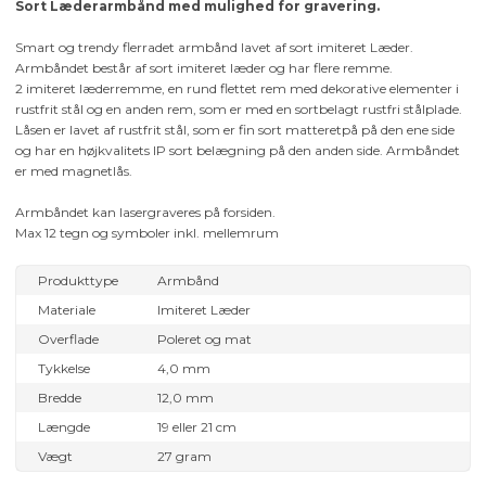
Sort Læderarmbånd med mulighed for gravering.
Smart og trendy flerradet armbånd lavet af sort imiteret Læder.
Armbåndet består af sort imiteret læder og har flere remme.
2 imiteret læderremme, en rund flettet rem med dekorative elementer i
rustfrit stål og en anden rem, som er med en sortbelagt rustfri stålplade.
Låsen er lavet af rustfrit stål, som er fin sort matteretpå på den ene side
og har en højkvalitets IP sort belægning på den anden side. Armbåndet
er med magnetlås.
Armbåndet kan lasergraveres på forsiden.
Max 12 tegn og symboler inkl. mellemrum
Produkttype
Armbånd
Materiale
Imiteret Læder
Overflade
Poleret og mat
Tykkelse
4,0 mm
Bredde
12,0 mm
Længde
19 eller 21 cm
Vægt
27 gram