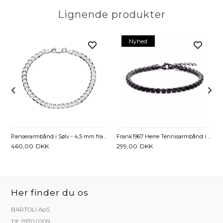
Lignende produkter
Nyhed
 5,5 mm fra 19 cm
Panserarmbånd i Sølv - 4,5 mm fra 19 cm
Frank1967 Herre Tennisarmbånd i Stål med Sorte Zirkonia Sten
460,00
DKK
299,00
DKK
Her finder du os
BARTOLI ApS
Tlf: 2970 0209