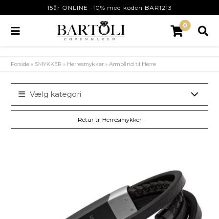
15år ONLINE -10% med koden BAR1213
0
Forside
»
SMYKKER
»
Herresmykker
»
Armbånd til Herre
Vælg kategori
Retur til Herresmykker