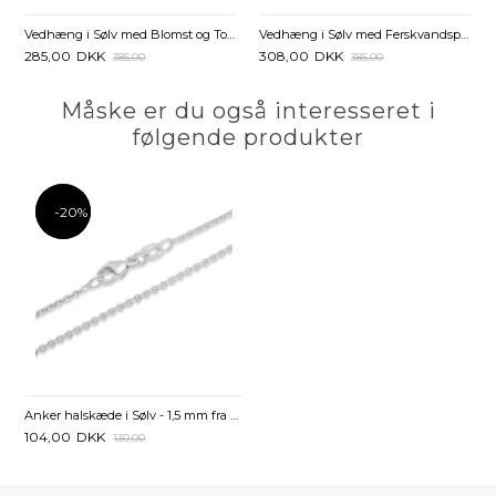
Vedhæng i Sølv med Blomst og Topaz
Vedhæng i Sølv med Ferskvandsperle og Zirkonia
285,00
DKK
308,00
DKK
385,00
385,00
Måske er du også interesseret i
følgende produkter
-20%
-20%
Anker halskæde i Sølv - 1,5 mm fra 38 cm
104,00
DKK
130,00