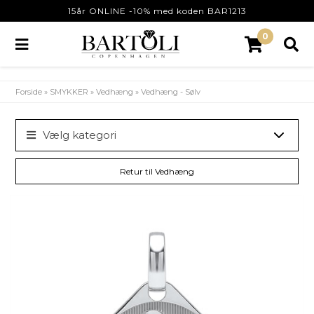
15år ONLINE -10% med koden BAR1213
0
Forside
»
SMYKKER
»
Vedhæng
»
Vedhæng - Sølv
Vælg kategori
Retur til Vedhæng