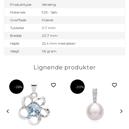
Produkttype
Vehæng
Materiale
925 - Sølv
Overflade
Poleret
Tykkelse
0,7 mm
Bredde
20,7 mm
Højde
25,4 mm med øsken
Vægt
1,8 gram
Lignende produkter
-26%
-20%