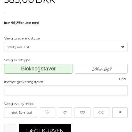
Vælg graveringstype
Vælg skrifttype
Blokbogstaver
Skråskrift
0/20
Indtast graveringstekst
Vælg evt. symbol
♡
≥
≠
∞
⚭
Intet Symbol