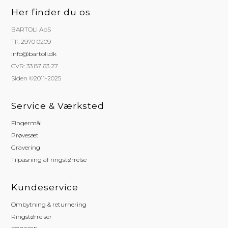
Her finder du os
BARTOLI ApS
Tlf: 2970 0209
info@bartoli.dk
CVR: 33 87 63 27
Siden ©2011-2025
Service & Værksted
Fingermål
Prøvesæt
Gravering
Tilpasning af ringstørrelse
Kundeservice
Ombytning & returnering
Ringstørrelser