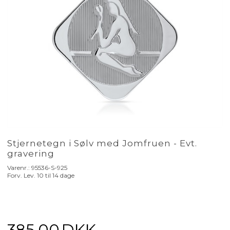
Stjernetegn i Sølv med Jomfruen - Evt.
gravering
Varenr.:
95536-S-925
Forv. Lev. 10 til 14 dage
385,00
DKK