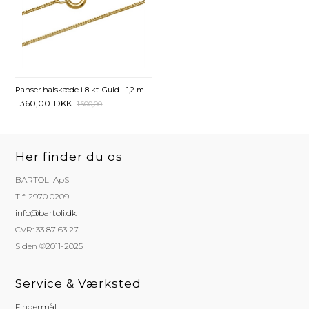
Panser halskæde i 8 kt. Guld - 1,2 mm fra 38 cm
1.360,00
DKK
1.600,00
Her finder du os
BARTOLI ApS
Tlf: 2970 0209
info@bartoli.dk
CVR: 33 87 63 27
Siden ©2011-2025
Service & Værksted
Fingermål