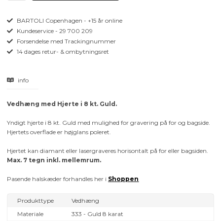
BARTOLI Copenhagen - +15 år online
Kundeservice - 29 700 209
Forsendelse med Trackingnummer
14 dages retur- & ombytningsret
info
Vedhæng med Hjerte i 8 kt. Guld.
Yndigt hjerte i 8 kt. Guld med mulighed for gravering på for og bagside.
Hjertets overflade er højglans poleret.
Hjertet kan diamant eller lasergraveres horisontalt på for eller bagsiden.
Max. 7 tegn inkl. mellemrum.
Pasende halskæder forhandles her i
Shoppen
Produkttype
Vedhæng
Materiale
333 - Guld 8 karat