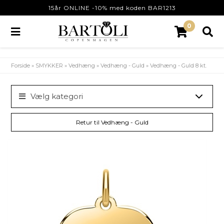
15år ONLINE -10% med koden BAR1213
0
Forside
»
SMYKKER
»
Vedhæng
»
Vedhæng - Guld
»
Vedhæng - Guld 8 kt.
Vælg kategori
Retur til Vedhæng - Guld