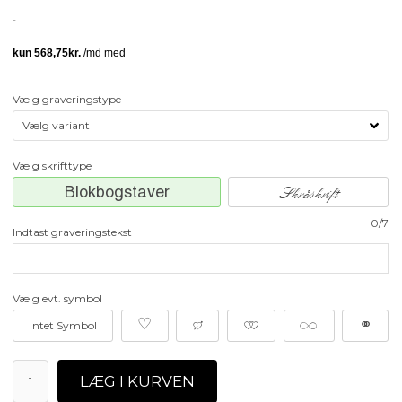
Vælg graveringstype
Vælg skrifttype
Blokbogstaver
Skråskrift
0/7
Indtast graveringstekst
Vælg evt. symbol
♡
≥
≠
∞
⚭
Intet Symbol