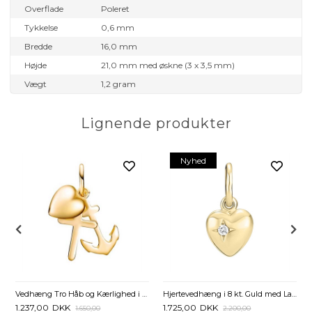
Overflade
Poleret
Tykkelse
0,6 mm
Bredde
16,0 mm
Højde
21,0 mm med øskne (3 x 3,5 mm)
Vægt
1,2 gram
Lignende produkter
Nyhed
Vedhæng Tro Håb og Kærlighed i 8 kt. Guld
Hjertevedhæng i 8 kt. Guld med Lab-Grown Diamant - 0,015 ct.
1.237,00
DKK
1.725,00
DKK
1.650,00
2.200,00