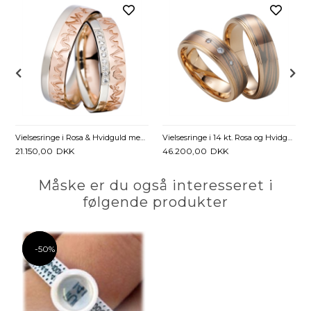
 4 mm
Vielsesringe i Rosa & Hvidguld med Diamanter 0,09 ct. - 6 mm
Vielsesringe i 14 kt. Rosa og Hvidguld med Diamanter - 0,05 ct.
21.150,00
DKK
46.200,00
DKK
Måske er du også interesseret i
følgende produkter
-50%
-50%