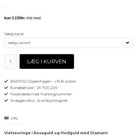
Vælg karat
BARTOLI Copenhagen - +15 år online
Kundeservice - 29 700 209
Forsendelse med Trackingnummer
14 dages retur- & ombytningsret
info
Vielsesringe i Rosaguld og Hvidguld med Diamant