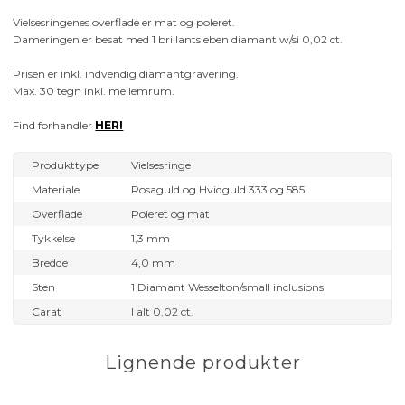
Vielsesringenes overflade er mat og poleret.
Dameringen er besat med 1 brillantsleben diamant w/si 0,02 ct.
Prisen er inkl. indvendig diamantgravering.
Max. 30 tegn inkl. mellemrum.
Find forhandler
HER!
Produkttype
Vielsesringe
Materiale
Rosaguld og Hvidguld 333 og 585
Overflade
Poleret og mat
Tykkelse
1,3 mm
Bredde
4,0 mm
Sten
1 Diamant Wesselton/small inclusions
Carat
I alt 0,02 ct.
Lignende produkter