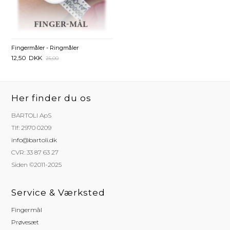
Fingermåler - Ringmåler
12,50
DKK
25,00
Her finder du os
BARTOLI ApS
Tlf: 2970 0209
info@bartoli.dk
CVR: 33 87 63 27
Siden ©2011-2025
Service & Værksted
Fingermål
Prøvesæt