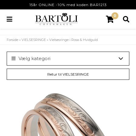
15år ONLINE -10% med koden BAR1213
0
Forside
»
VIELSESRINGE
»
Vielsesringe i Rosa & Hvidguld
Vælg kategori
Retur til VIELSESRINGE