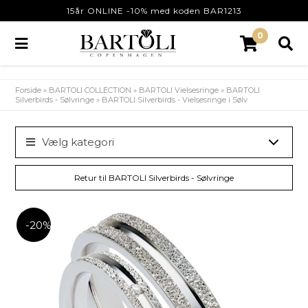
15år ONLINE -10% med koden BAR1213
0
Forside
»
BARTOLI COLLECTION
»
BARTOLI Vielsesringe
»
BARTOLI
Silverbirds - Sølvringe
»
BARTOLI Silverbirds - Vielsesringe i Sølv
Vælg kategori
Retur til BARTOLI Silverbirds - Sølvringe
-20%