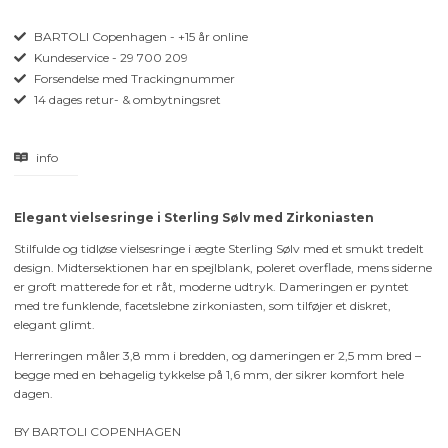
BARTOLI Copenhagen - +15 år online
Kundeservice - 29 700 209
Forsendelse med Trackingnummer
14 dages retur- & ombytningsret
info
Elegant vielsesringe i Sterling Sølv med Zirkoniasten
Stilfulde og tidløse vielsesringe i ægte Sterling Sølv med et smukt tredelt
design. Midtersektionen har en spejlblank, poleret overflade, mens siderne
er groft matterede for et råt, moderne udtryk. Dameringen er pyntet
med tre funklende, facetslebne zirkoniasten, som tilføjer et diskret,
elegant glimt.
Herreringen måler 3,8 mm i bredden, og dameringen er 2,5 mm bred –
begge med en behagelig tykkelse på 1,6 mm, der sikrer komfort hele
dagen.
BY BARTOLI COPENHAGEN