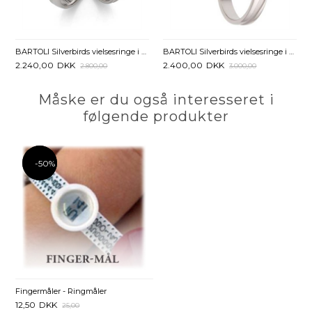
BARTOLI Silverbirds vielsesringe i Sølv med Zirkoniasten - 4 mm
BARTOLI Silverbirds vielsesringe i Sølv med Zirkoniasten - 3,5 mm
2.240,00
DKK
2.400,00
DKK
2.800,00
3.000,00
Måske er du også interesseret i
følgende produkter
-50%
-50%
Fingermåler - Ringmåler
12,50
DKK
25,00