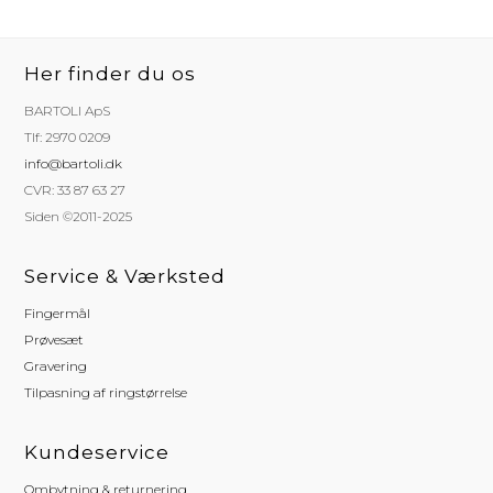
Her finder du os
BARTOLI ApS
Tlf: 2970 0209
info@bartoli.dk
CVR: 33 87 63 27
Siden ©2011-2025
Service & Værksted
Fingermål
Prøvesæt
Gravering
Tilpasning af ringstørrelse
Kundeservice
Ombytning & returnering