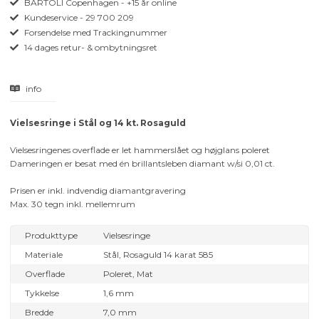
BARTOLI Copenhagen - +15 år online
Kundeservice - 29 700 209
Forsendelse med Trackingnummer
14 dages retur- & ombytningsret
info
V
i
elsesringe i Stål og 14 kt. Rosaguld
Vielsesringenes overflade er let hammerslået og højglans poleret
Dameringen er besat med én brillantsleben diamant w/si 0,01 ct.
Prisen er inkl. indvendig diamantgravering
Max. 30 tegn inkl. mellemrum
Produkttype
Vielsesringe
Materiale
Stål, Rosaguld 14 karat 585
Overflade
Poleret, Mat
Tykkelse
1,6 mm
Bredde
7,0 mm