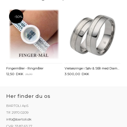
-50%
-50%
Fingermåler - Ringmåler
Vielsesringe i Sølv & Stål med Diamant 0,01 ct - 7 mm
12,50
DKK
3.500,00
DKK
25,00
Her finder du os
BARTOLI ApS
Tlf: 2970 0209
info@bartoli.dk
CVR: 33 87 63 27