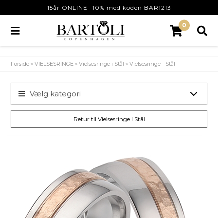
15år ONLINE -10% med koden BAR1213
0
Forside
»
VIELSESRINGE
»
Vielsesringe i Stål
»
Vielsesringe - Stål
Vælg kategori
Retur til Vielsesringe i Stål