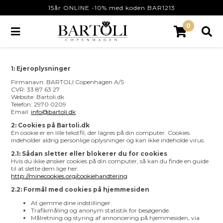
15år ONLINE -10% med koden BAR1213
0
1: Ejeroplysninger
Firmanavn: BARTOLI Copenhagen A/S
CVR: 33 87 63 27
Website: Bartoli.dk
Telefon: 2970 0209
Email:
info@bartoli.dk
2: Cookies på Bartoli.dk
En cookie er en lille tekstfil, der lagres på din computer. Cookies
indeholder aldrig personlige oplysninger og kan ikke indeholde virus.
2.1: Sådan sletter eller blokerer du for cookies
Hvis du ikke ønsker cookies på din computer, så kan du finde en guide
til at slette dem lige her:
http://minecookies.org/cookiehandtering
2.2: Formål med cookies på hjemmesiden
At gemme dine indstillinger.
Trafikmåling og anonym statistik for besøgende.
Målretning og styring af annoncering på hjemmesiden, via