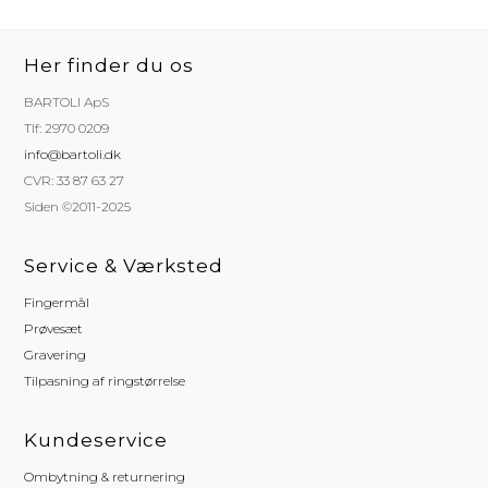
Her finder du os
BARTOLI ApS
Tlf: 2970 0209
info@bartoli.dk
CVR: 33 87 63 27
Siden ©2011-2025
Service & Værksted
Fingermål
Prøvesæt
Gravering
Tilpasning af ringstørrelse
Kundeservice
Ombytning & returnering