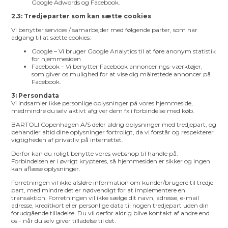
Google Adwords og Facebook.
2.3: Tredjeparter som kan sætte cookies
Vi benytter services / samarbejder med følgende parter, som har
adgang til at sætte cookies:
Google – Vi bruger Google Analytics til at føre anonym statistik
for hjemmesiden
Facebook – Vi benytter Facebook annoncerings-værktøjer,
som giver os mulighed for at vise dig målrettede annoncer på
Facebook.
3: Persondata
Vi indsamler ikke personlige oplysninger på vores hjemmeside,
medmindre du selv aktivt afgiver dem fx i forbindelse med køb.
BARTOLI Copenhagen A/S deler aldrig oplysninger med tredjepart, og
behandler altid dine oplysninger fortroligt, da vi forstår og respekterer
vigtigheden af privatliv på internettet.
Derfor kan du roligt benytte vores webshop til handle på.
Forbindelsen er i øvrigt krypteres, så hjemmesiden er sikker og ingen
kan aflæse oplysninger.
Forretningen vil ikke afsløre information om kunder/brugere til tredje
part, med mindre det er nødvendigt for at implementere en
transaktion. Forretningen vil ikke sælge dit navn, adresse, e-mail
adresse, kreditkort eller personlige data til nogen tredjepart uden din
forudgående tilladelse. Du vil derfor aldrig blive kontakt af andre end
os - når du selv giver tilladelse til det.