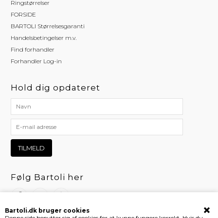
Ringstørrelser
FORSIDE
BARTOLI Størrelsesgaranti
Handelsbetingelser m.v.
Find forhandler
Forhandler Log-in
Hold dig opdateret
Følg Bartoli her
Bartoli.dk bruger cookies
Denne side benytter sig af cookies for at kunne fungere korrekt. Hvis du