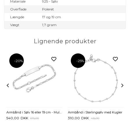
Materiale
925 - Sølv
Overflade
Poleret
Længde
17 og 19 cm
Vægt
1,7 gram
Lignende produkter
-20%
-25%
 cm
Armbånd i Sølv 16 eller 19 cm - Mulighed for gravering
Armbånd i Sterlingsølv med Kugler
540,00
DKK
310,00
DKK
675,00
415,00