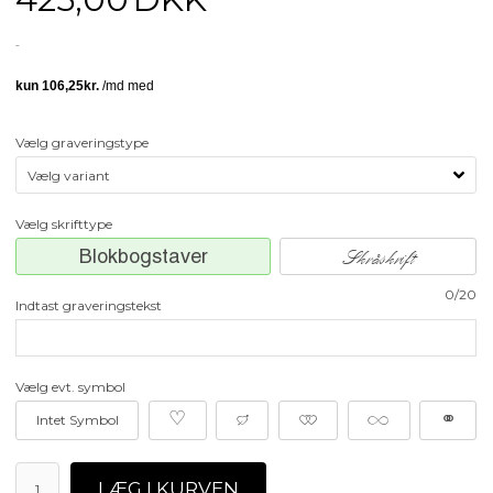
Vælg graveringstype
Vælg skrifttype
Blokbogstaver
Skråskrift
0/20
Indtast graveringstekst
Vælg evt. symbol
♡
≥
≠
∞
⚭
Intet Symbol