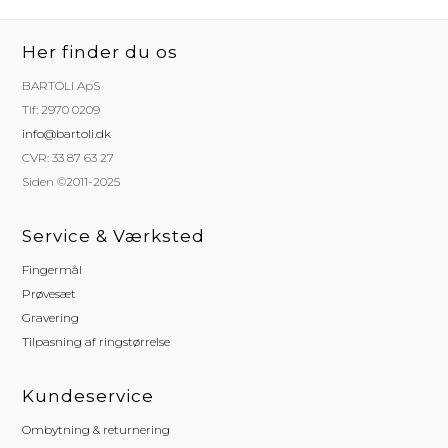
Her finder du os
BARTOLI ApS
Tlf: 2970 0209
info@bartoli.dk
CVR: 33 87 63 27
Siden ©2011-2025
Service & Værksted
Fingermål
Prøvesæt
Gravering
Tilpasning af ringstørrelse
Kundeservice
Ombytning & returnering