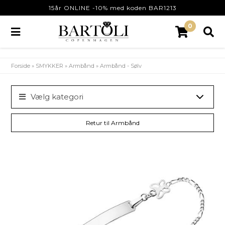
15år ONLINE -10% med koden BAR1213
0
Forside
»
SMYKKER
»
Armbånd
»
Armbånd - Sølv
Vælg kategori
Retur til Armbånd