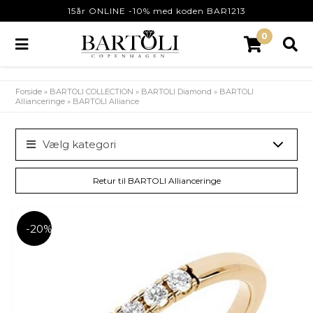
15år ONLINE -10% med koden BAR1213
0
Forside
»
BARTOLI COLLECTION
»
BARTOLI Diamond
»
BARTOLI
Allianceringe
»
BARTOLI Alliance
Vælg kategori
Retur til BARTOLI Allianceringe
-20%