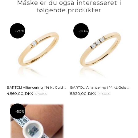
Måske er du også interesseret i
følgende produkter
-20%
-20%
BARTOLI Alliancering i 14 kt. Guld med Diamant - 0,03 ct.
BARTOLI Alliancering i 14 kt. Guld med Diamanter - 0,09 ct.
4.560,00
DKK
5.920,00
DKK
5.700,00
7.400,00
-50%
-50%