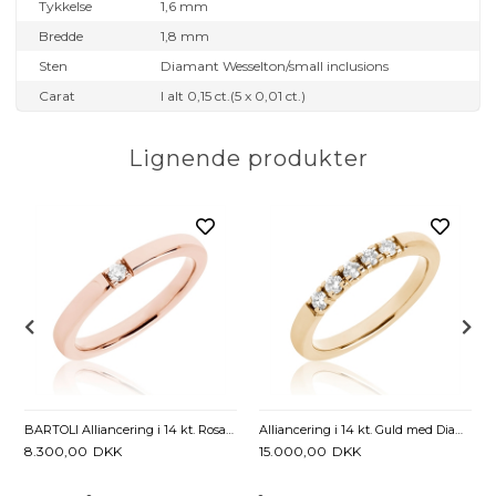
Tykkelse
1,6 mm
Bredde
1,8 mm
Sten
Diamant Wesselton/small inclusions
Carat
I alt 0,15 ct.(5 x 0,01 ct.)
Lignende produkter
BARTOLI Alliancering i 14 kt. Rosaguld med Diamant - 0,05 ct.
Alliancering i 14 kt. Guld med Diamanter - 0,25 ct.
8.300,00
DKK
15.000,00
DKK