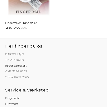
Fingermåler - Ringmåler
12,50
DKK
25,00
Her finder du os
BARTOLI ApS
Tlf: 2970 0209
info@bartoli.dk
CVR: 33 87 63 27
Siden ©2011-2025
Service & Værksted
Fingermål
Prøvesæt