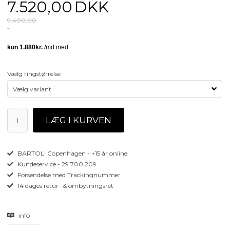
7.520,00
DKK
9.400,00
Vælg ringstørrelse
BARTOLI Copenhagen - +15 år online
Kundeservice - 29 700 209
Forsendelse med Trackingnummer
14 dages retur- & ombytningsret
info