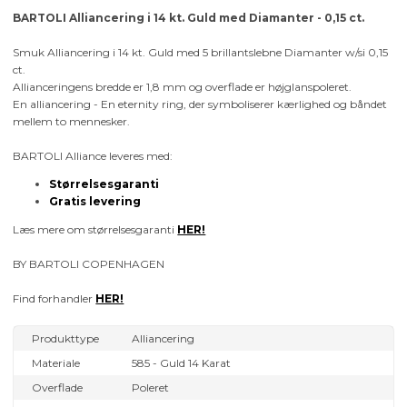
BARTOLI Alliancering i 14 kt. Guld med Diamanter - 0,15 ct.
Smuk Alliancering i 14 kt. Guld med 5 brillantslebne Diamanter w/si 0,15
ct.
Allianceringens bredde er 1,8 mm og overflade er højglanspoleret.
En alliancering - En eternity ring, der symboliserer kærlighed og båndet
mellem to mennesker.
BARTOLI Alliance leveres med:
Størrelsesgaranti
Gratis levering
Læs mere om størrelsesgaranti
HER!
BY BARTOLI COPENHAGEN
Find forhandler
HER!
Produkttype
Alliancering
Materiale
585 - Guld 14 Karat
Overflade
Poleret