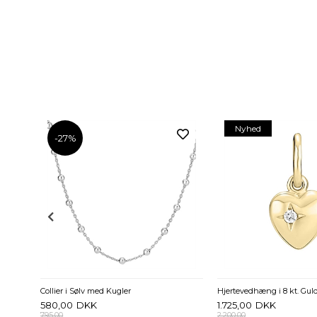
Nyhed
-27%
Lund Marguerit Broche i forgyldt Sølv 36 mm - Lilla
Collier i Sølv med Kugler
580,00
DKK
1.725,00
DKK
795,00
2.200,00