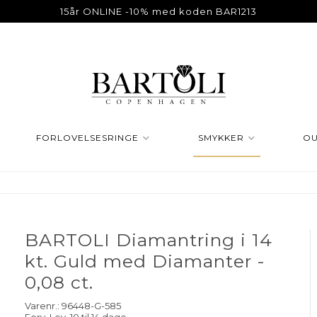
15år ONLINE -10% med koden BAR1213
FORLOVELSESRINGE
SMYKKER
OU
BARTOLI Diamantring i 14
kt. Guld med Diamanter -
0,08 ct.
Varenr.:
96448-G-585
Forv. Lev. 10 til 14 dage