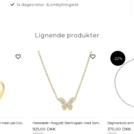
14 dages retur- & ombytningsret
Lignende produkter
-22%
Hjertevedhæng i 8 kt. Guld med Lab-Grown Diamant - 0,015 ct.
Halskæde i forgyldt Sterlingsølv med Sommerfugl og Zirkonia
925,00
DKK
370,00
DKK
1.195,00
475,00