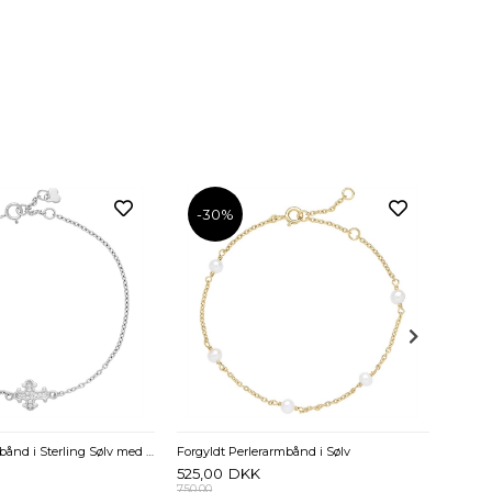
-30%
2.100
2.700,0
Dagmarkors armbånd i Sterling Sølv med zirkonia - 14 til 16 cm
Forgyldt Perlerarmbånd i Sølv
525,00
DKK
750,00