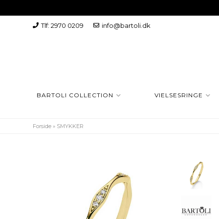
Tlf: 2970 0209
info@bartoli.dk
BARTOLI COLLECTION
VIELSESRINGE
Forside
»
SMYKKER