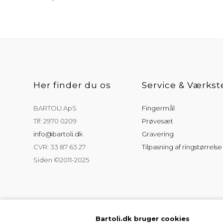
Her finder du os
Service & Værkst
BARTOLI ApS
Fingermål
Tlf: 2970 0209
Prøvesæt
info@bartoli.dk
Gravering
CVR: 33 87 63 27
Tilpasning af ringstørrelse
Siden ©2011-2025
Bartoli.dk bruger cookies