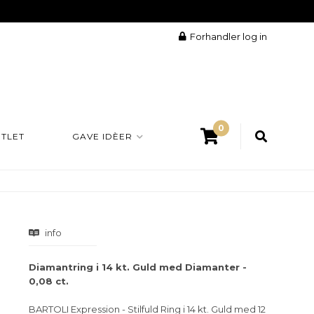
Forhandler log in
0
TLET
GAVE IDÈER
info
Diamantring i 14 kt. Guld med Diamanter -
0,08 ct.
BARTOLI Expression - Stilfuld Ring i 14 kt. Guld med 12