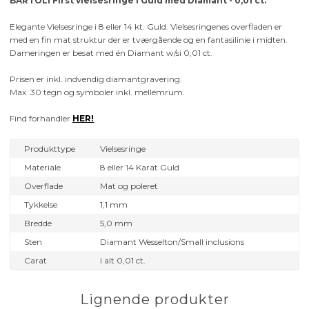
BARTOLI First vielsesringe i Guld med Diamant - 0,01 ct.
Elegante Vielsesringe i 8 eller 14 kt. Guld. Vielsesringenes overfladen er
med en fin mat struktur der er tværgående og en fantasilinie i midten.
Dameringen er besat med én Diamant w/si 0,01 ct.
Prisen er inkl. indvendig diamantgravering.
Max. 30 tegn og symboler inkl. mellemrum.
Find forhandler
HER!
Produkttype
Vielsesringe
Materiale
8 eller 14 Karat Guld
Overflade
Mat og poleret
Tykkelse
1,1 mm
Bredde
5,0 mm
Sten
Diamant Wesselton/Small inclusions
Carat
I alt 0,01 ct.
Lignende produkter