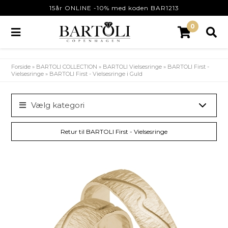
15år ONLINE -10% med koden BAR1213
0
Forside
»
BARTOLI COLLECTION
»
BARTOLI Vielsesringe
»
BARTOLI First -
Vielsesringe
»
BARTOLI First - Vielsesringe i Guld
Vælg kategori
Retur til BARTOLI First - Vielsesringe