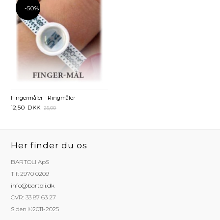
-50%
-50%
Fingermåler - Ringmåler
12,50
DKK
25,00
Her finder du os
BARTOLI ApS
Tlf: 2970 0209
info@bartoli.dk
CVR: 33 87 63 27
Siden ©2011-2025