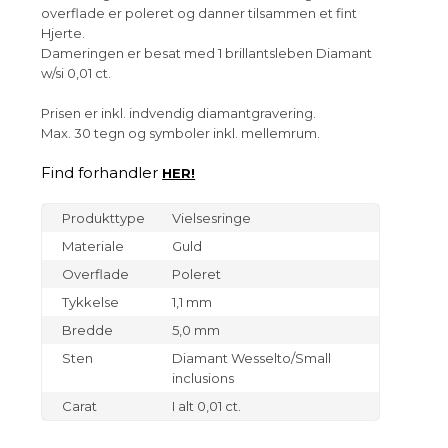
overflade er poleret og danner tilsammen et fint
Hjerte.
Dameringen er besat med 1 brillantsleben Diamant
w/si 0,01 ct.
Prisen er inkl. indvendig diamantgravering.
Max. 30 tegn og symboler inkl. mellemrum.
Find forhandler
HER!
Produkttype
Vielsesringe
Materiale
Guld
Overflade
Poleret
Tykkelse
1,1 mm
Bredde
5,0 mm
Sten
Diamant Wesselto/Small
inclusions
Carat
I alt 0,01 ct.