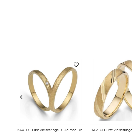
BARTOLI First Vielsesringe i Guld med Diamant 0,01 ct - 3 mm
BARTOLI First Vielsesringe i Guld med Diamant 0,015 ct. - 2,5 mm