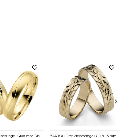
8.100
BARTOL First vielsesringe i Guld med Diamanter 0,06 ct. - 5 mm
BARTOLI First Vielsesringe i Guld - 5 mm