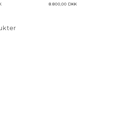
K
8.800,00
DKK
ukter