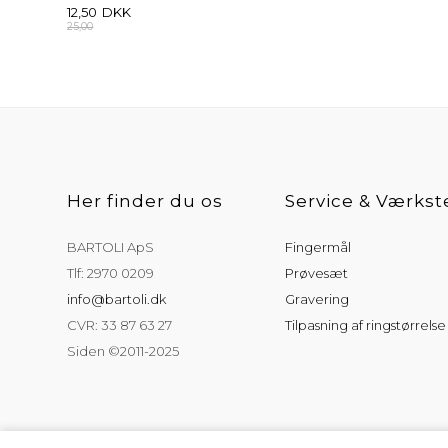
12,50
DKK
25,00
Her finder du os
Service & Værkst
BARTOLI ApS
Fingermål
Tlf: 2970 0209
Prøvesæt
info@bartoli.dk
Gravering
CVR: 33 87 63 27
Tilpasning af ringstørrelse
Siden ©2011-2025