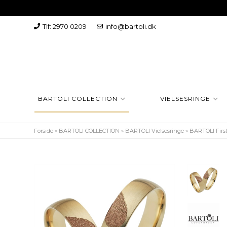
Tlf: 2970 0209
info@bartoli.dk
BARTOLI COLLECTION
VIELSESRINGE
Forside
»
BARTOLI COLLECTION
»
BARTOLI Vielsesringe
»
BARTOLI First