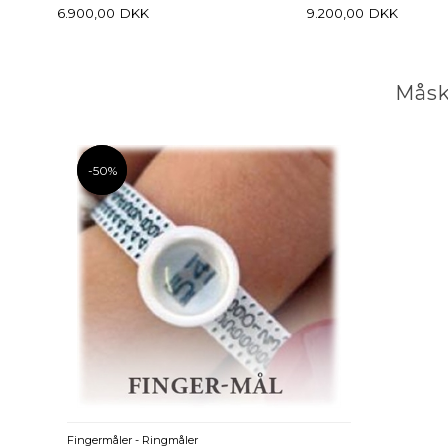
6.900,00
DKK
9.200,00
DKK
Måsk
-50%
-50%
Fingermåler - Ringmåler