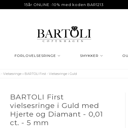
15år ONLINE -10% med koden BAR1213
FORLOVELSESRINGE
SMYKKER
OU
 - Vielsesringe
»
BARTOLI First - Vielsesringe i Guld
BARTOLI First
vielsesringe i Guld med
Hjerte og Diamant - 0,01
ct. - 5 mm