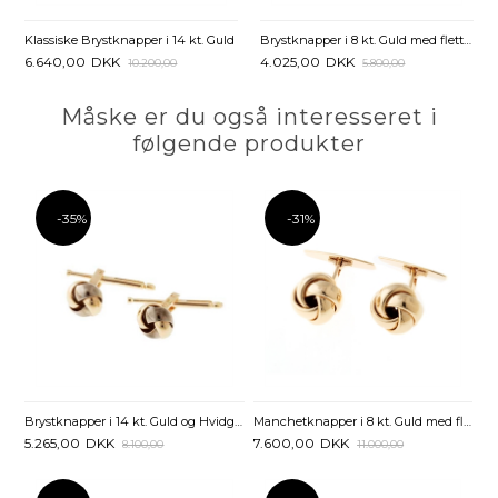
Klassiske Brystknapper i 14 kt. Guld
Brystknapper i 8 kt. Guld med flettet Knuder - 7 mm
6.640,00
DKK
4.025,00
DKK
10.200,00
5.800,00
Måske er du også interesseret i
følgende produkter
-35%
-31%
Brystknapper i 14 kt. Guld og Hvidguld med Knuder
Manchetknapper i 8 kt. Guld med flettet Knude - 13 mm
5.265,00
DKK
7.600,00
DKK
8.100,00
11.000,00