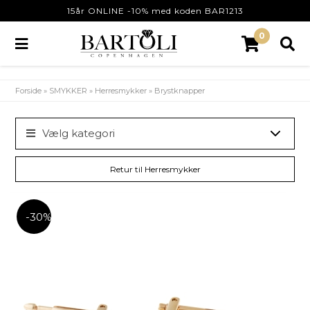
15år ONLINE -10% med koden BAR1213
0
Forside
»
SMYKKER
»
Herresmykker
»
Brystknapper
Vælg kategori
Retur til Herresmykker
-30%