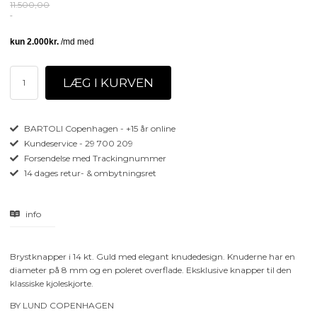
11.500,00
BARTOLI Copenhagen - +15 år online
Kundeservice - 29 700 209
Forsendelse med Trackingnummer
14 dages retur- & ombytningsret
info
Brystknapper i 14 kt. Guld med elegant knudedesign. Knuderne har en
diameter på 8 mm og en poleret overflade. Eksklusive knapper til den
klassiske kjoleskjorte.
BY LUND COPENHAGEN