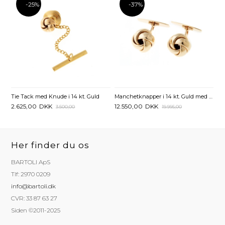
-25%
-37%
Tie Tack med Knude i 14 kt. Guld
Manchetknapper i 14 kt. Guld med Knuder - 13 mm
2.625,00
DKK
12.550,00
DKK
3.500,00
19.995,00
Her finder du os
BARTOLI ApS
Tlf: 2970 0209
info@bartoli.dk
CVR: 33 87 63 27
Siden ©2011-2025