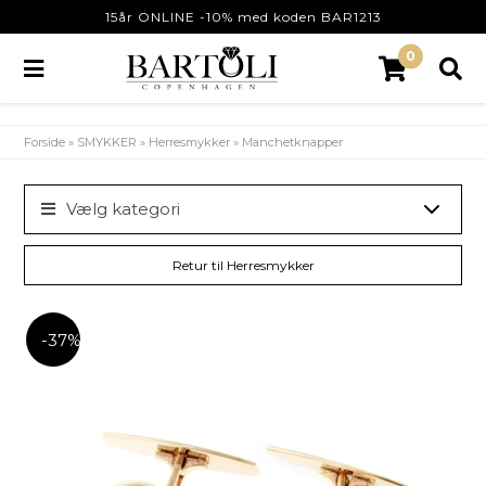
15år ONLINE -10% med koden BAR1213
0
Forside
»
SMYKKER
»
Herresmykker
»
Manchetknapper
Vælg kategori
Retur til Herresmykker
-37%