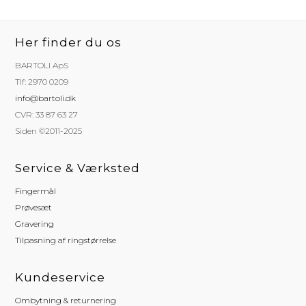
Her finder du os
BARTOLI ApS
Tlf: 2970 0209
info@bartoli.dk
CVR: 33 87 63 27
Siden ©2011-2025
Service & Værksted
Fingermål
Prøvesæt
Gravering
Tilpasning af ringstørrelse
Kundeservice
Ombytning & returnering