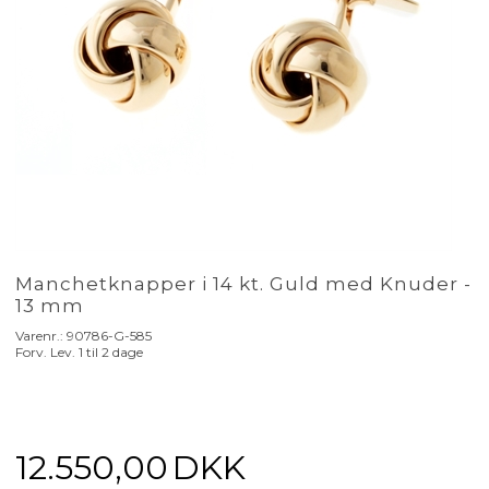
Manchetknapper i 14 kt. Guld med Knuder -
13 mm
Varenr.:
90786-G-585
Forv. Lev. 1 til 2 dage
12.550,00
DKK