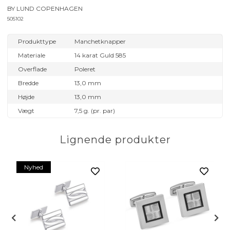
BY LUND COPENHAGEN
505102
Produkttype
Manchetknapper
Materiale
14 karat Guld 585
Overflade
Poleret
Bredde
13,0 mm
Højde
13,0 mm
Vægt
7,5 g. (pr. par)
Lignende produkter
Nyhed
 mm