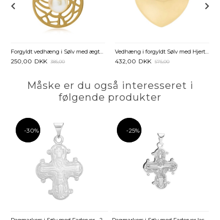
Forgyldt vedhæng i Sølv med ægte Ferskvandsperle
Vedhæng i forgyldt Sølv med Hjerte - 14 x 17 mm
250,00
DKK
432,00
DKK
385,00
575,00
Måske er du også interesseret i
følgende produkter
-30%
-30%
-25%
-25%