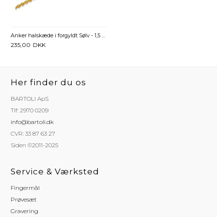
Anker halskæde i forgyldt Sølv - 1,5 mm fra 38 cm
235,00
DKK
Her finder du os
BARTOLI ApS
Tlf: 2970 0209
info@bartoli.dk
CVR: 33 87 63 27
Siden ©2011-2025
Service & Værksted
Fingermål
Prøvesæt
Gravering