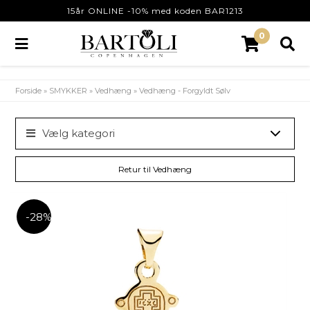
15år ONLINE -10% med koden BAR1213
0
Forside
»
SMYKKER
»
Vedhæng
»
Vedhæng - Forgyldt Sølv
Vælg kategori
Retur til Vedhæng
-28%