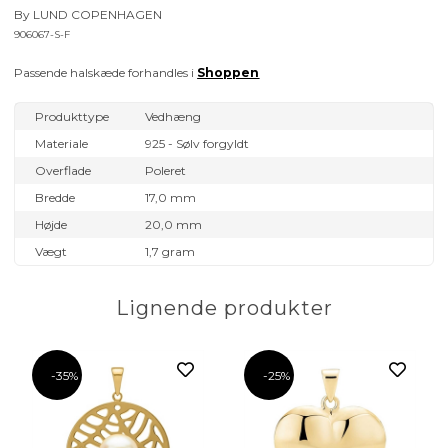
By LUND COPENHAGEN
906067-S-F
Passende halskæde forhandles i
Shoppen
Produkttype
Vedhæng
Materiale
925 - Sølv forgyldt
Overflade
Poleret
Bredde
17,0 mm
Højde
20,0 mm
Vægt
1,7 gram
Lignende produkter
-35%
-25%