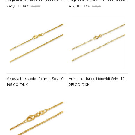
Dagmarkors i Sølv med Fadervor - 20 x 17 mm
Dagmarkors i Sølv med Fadervor lasergraveret - 17 x 20 mm
245,00
DKK
412,00
DKK
350,00
550,00
Venezia halskæde i forgyldt Sølv - 0,9 mm fra 38 cm
Anker halskæde i forgyldt Sølv - 1,2 mm fra 36 cm
145,00
DKK
215,00
DKK