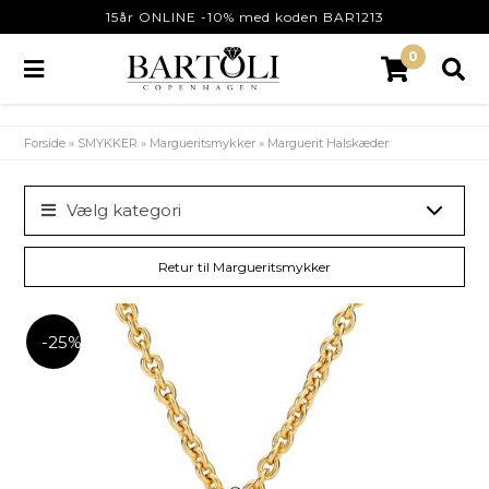
15år ONLINE -10% med koden BAR1213
0
Forside
»
SMYKKER
»
Margueritsmykker
»
Marguerit Halskæder
Vælg kategori
Retur til Margueritsmykker
-25%