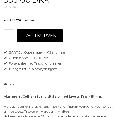
1.325,00
BARTOLI Copenhagen - +15 år online
Kundeservice - 29 700 209
Forsendelse med Trackingnummer
14 dages retur- & ombytningsret
info
Marguerit Collier i forgyldt Sølv med Livets Træ - 15 mm.
Marguerit collier i forgyldt Sølv med rundt filigran Vedhæng. Vedhænget
er med Livets Træ og én Marguerit i midten.
Vedhængets diameter er 15 mm og overfladen er poleret og emaljeret.