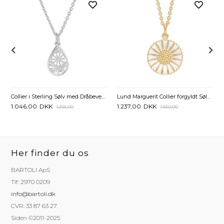
48 cm
Collier i Sterling Sølv med Dråbevedhæng og Marguerit
Lund Marguerit Collier forgyldt Sølv med hvid Marguerit - 18 mm
1.046,00
DKK
1.237,00
DKK
1.395,00
1.650,00
Her finder du os
BARTOLI ApS
Tlf: 2970 0209
info@bartoli.dk
CVR: 33 87 63 27
Siden ©2011-2025