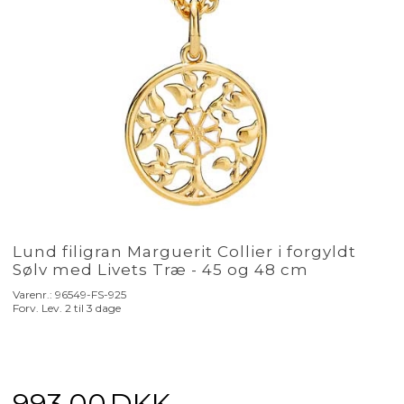
Lund filigran Marguerit Collier i forgyldt
Sølv med Livets Træ - 45 og 48 cm
Varenr.:
96549-FS-925
Forv. Lev. 2 til 3 dage
993,00
DKK