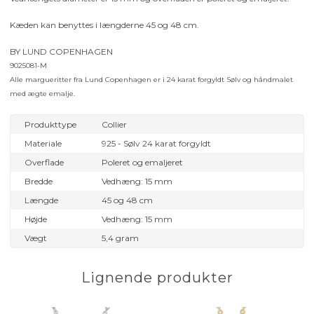
Kæden kan benyttes i længderne 45 og 48 cm.
BY LUND COPENHAGEN
9025081-M
Alle margueritter fra Lund Copenhagen er i 24 karat forgyldt Sølv og håndmalet
med ægte emalje.
Produkttype
Collier
Materiale
925 - Sølv 24 karat forgyldt
Overflade
Poleret og emaljeret
Bredde
Vedhæng: 15 mm
Længde
45 og 48 cm
Højde
Vedhæng: 15 mm
Vægt
5,4 gram
Lignende produkter