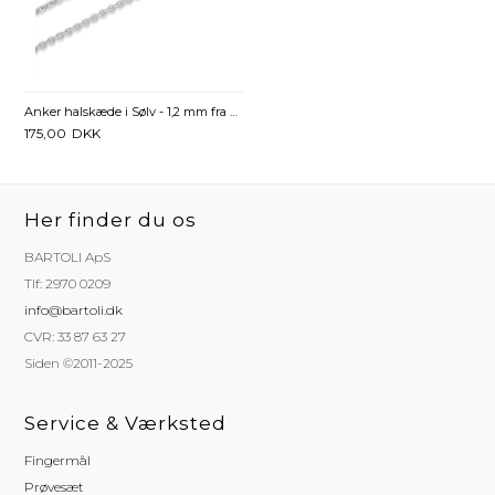
Anker halskæde i Sølv - 1,2 mm fra 36 cm
175,00
DKK
Her finder du os
BARTOLI ApS
Tlf: 2970 0209
info@bartoli.dk
CVR: 33 87 63 27
Siden ©2011-2025
Service & Værksted
Fingermål
Prøvesæt