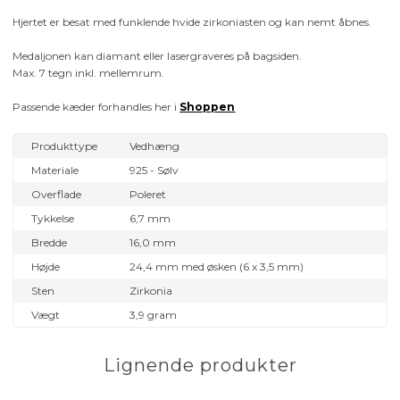
Hjertet er besat med funklende hvide zirkoniasten og kan nemt åbnes.
Medaljonen kan diamant eller lasergraveres på bagsiden.
Max. 7 tegn inkl. mellemrum.
Passende kæder forhandles her i
Shoppen
Produkttype
Vedhæng
Materiale
925 - Sølv
Overflade
Poleret
Tykkelse
6,7 mm
Bredde
16,0 mm
Højde
24,4 mm med øsken (6 x 3,5 mm)
Sten
Zirkonia
Vægt
3,9 gram
Lignende produkter