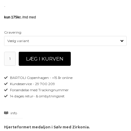
Gravering
BARTOLI Copenhagen - +15 år online
Kundeservice - 29 700 209
Forsendelse med Trackingnummer
14 dages retur- & ombytningsret
info
Hjerteformet medaljon i Sølv med Zirkonia.