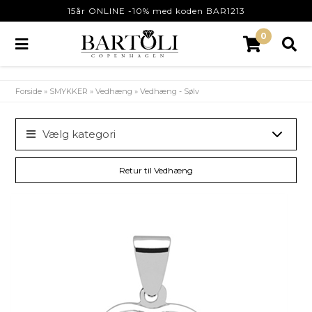
15år ONLINE -10% med koden BAR1213
0
Forside
»
SMYKKER
»
Vedhæng
»
Vedhæng - Sølv
Vælg kategori
Retur til Vedhæng