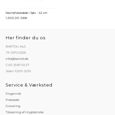
Navnehalskæde i Sølv - 42 cm
1.200,00
DKK
Her finder du os
BARTOLI ApS
Tlf: 2970 0209
info@bartoli.dk
CVR: 33 87 63 27
Siden ©2011-2025
Service & Værksted
Fingermål
Prøvesæt
Gravering
Tilpasning af ringstørrelse