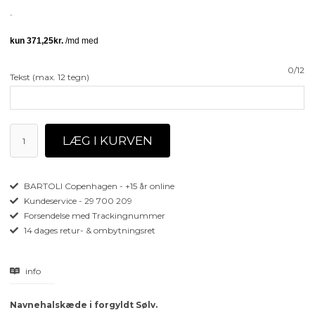
0/12
Tekst (max. 12 tegn)
BARTOLI Copenhagen - +15 år online
Kundeservice - 29 700 209
Forsendelse med Trackingnummer
14 dages retur- & ombytningsret
info
Navnehalskæde i forgyldt Sølv.