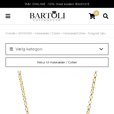
15år ONLINE -10% med koden BAR1213
0
Forside
»
SMYKKER
»
Halskæder / Collier
»
Halskæde/Collier - Forgyldt Sølv
Vælg kategori
Retur til Halskæder / Collier