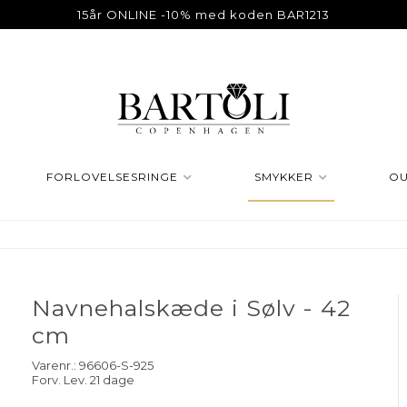
15år ONLINE -10% med koden BAR1213
FORLOVELSESRINGE
SMYKKER
OU
Navnehalskæde i Sølv - 42
cm
Varenr.:
96606-S-925
Forv. Lev. 21 dage