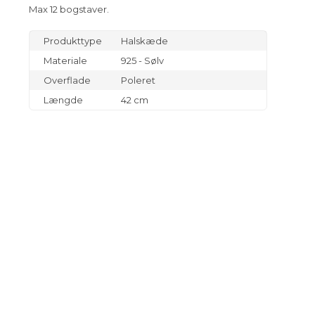
Max 12 bogstaver.
Produkttype
Halskæde
Materiale
925 - Sølv
Overflade
Poleret
Længde
42 cm