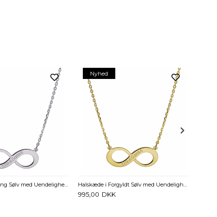
Nyhed
1.425
Halskæde i Sterling Sølv med Uendelighedstegn og Gravering
Halskæde i Forgyldt Sølv med Uendelighedstegn og Gravering
995,00
DKK