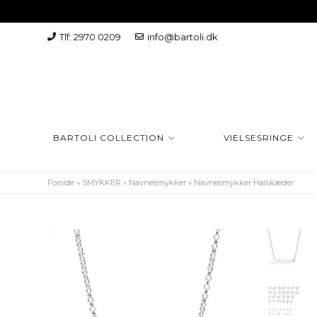
Tlf: 2970 0209
info@bartoli.dk
BARTOLI COLLECTION
VIELSESRINGE
Forside
»
SMYKKER
»
Navnesmykker
»
Navnesmykker Halskæder