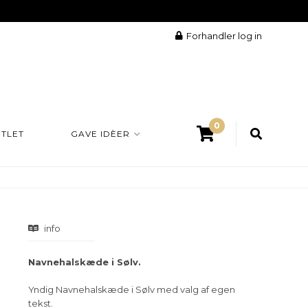
Forhandler log in
0
TLET
GAVE IDÈER
info
Navnehalskæde i Sølv.
Yndig Navnehalskæde i Sølv med valg af egen
tekst.