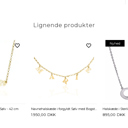
Lignende produkter
Nyhed
Sølv - 42 cm
Navnehalskæde i forgyldt Sølv med Bogstaver som Vedhæng
1.950,00
DKK
895,00
DKK