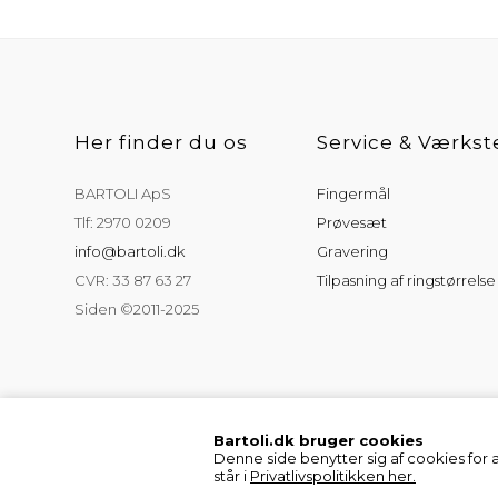
Her finder du os
Service & Værkst
BARTOLI ApS
Fingermål
Tlf: 2970 0209
Prøvesæt
info@bartoli.dk
Gravering
CVR: 33 87 63 27
Tilpasning af ringstørrelse
Siden ©2011-2025
Bartoli.dk bruger cookies
Denne side benytter sig af cookies for 
står i
Privatlivspolitikken her.