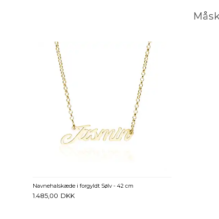
Måsk
Navnehalskæde i forgyldt Sølv - 42 cm
1.485,00
DKK