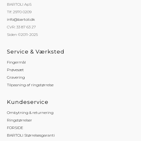
BARTOLI ApS
Tlf: 2970 0209
info@bartoli.dk
CVR: 33 87 63 27
Siden ©2011-2025
Service & Værksted
Fingermål
Prøvesæt
Gravering
Tilpasning af ringstørrelse
Kundeservice
Ombytning & returnering
Ringstørrelser
FORSIDE
BARTOLI Størrelsesgaranti