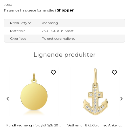
708551
Passende halskæde forhandles i
Shoppen
Produkttype
Vedhæng
Materiale
750 - Guld 18 Karat
Overflade
Poleret og emaljeret
Lignende produkter
Rundt vedhæng i forgyldt Sølv 20 mm - Mulighed for gravering
Vedhæng i 8 kt. Guld med Anker og Zirkoniasten – 12 x 9 mm