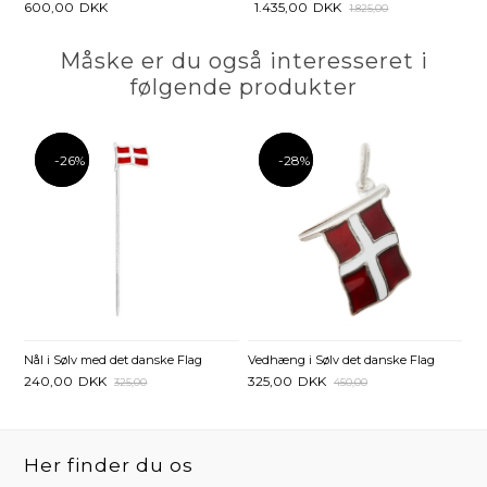
600,00
DKK
1.435,00
DKK
1.825,00
Måske er du også interesseret i
følgende produkter
-26%
-26%
-28%
-28%
Nål i Sølv med det danske Flag
Vedhæng i Sølv det danske Flag
240,00
DKK
325,00
DKK
325,00
450,00
Her finder du os