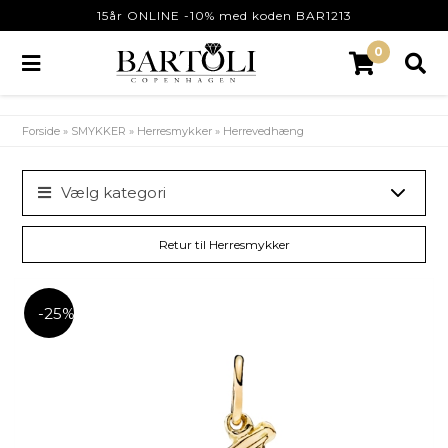
15år ONLINE -10% med koden BAR1213
0
Forside
»
SMYKKER
»
Herresmykker
»
Herrevedhæng
Vælg kategori
Retur til Herresmykker
-25%