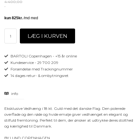
4.400,00
BARTOLI Copenhagen - +15 år online
Kundeservice - 29 700 209
Forsendelse med Trackingnummer
14 dages retur- & ombytningsret
info
Eksklusive Vedhæng i 18 kt. Guld med det danske Flag. Den polerede
overflade og den røde og hvide emalje giver vedhænget en elegant og
stilfuld fremtoning. Perfekt til dem, der ønsker at udtrykke deres stolthed
og kærlighed til Danmark.
BY LUND COPENHAGEN