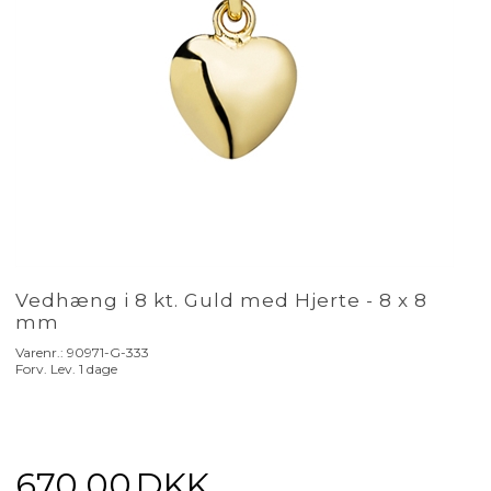
Vedhæng i 8 kt. Guld med Hjerte - 8 x 8
mm
Varenr.:
90971-G-333
Forv. Lev. 1 dage
670,00
DKK