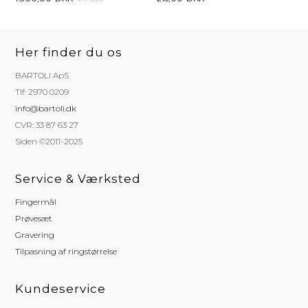
Her finder du os
BARTOLI ApS
Tlf: 2970 0209
info@bartoli.dk
CVR: 33 87 63 27
Siden ©2011-2025
Service & Værksted
Fingermål
Prøvesæt
Gravering
Tilpasning af ringstørrelse
Kundeservice