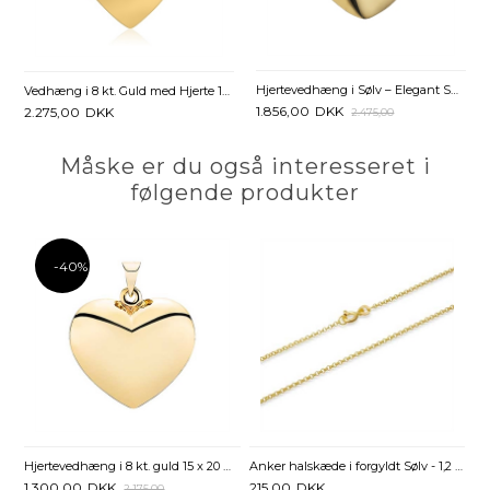
Hjertevedhæng i Sølv – Elegant Smykke fra Lund Copenhagen
Vedhæng i 8 kt. Guld med Hjerte 16 x 17 mm - Mulighed for gravering
1.856,00
DKK
2.275,00
DKK
2.475,00
Måske er du også interesseret i
følgende produkter
-40%
Hjertevedhæng i 8 kt. guld 15 x 20 mm – Tidløst og elegant
Anker halskæde i forgyldt Sølv - 1,2 mm fra 36 cm
1.300,00
DKK
215,00
DKK
2.175,00