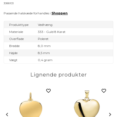
3088103
Passende halskæde forhandles i
Shoppen
Produkttype
Vedhæng
Materiale
333 - Guld 8 Karat
Overflade
Poleret
Bredde
8,0 mm
Højde
8,5 mm
Vægt
0,4 gram
Lignende produkter
nia