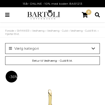
15år ONLINE -10% med koden BAR1213
0
Forside
»
SMYKKER
»
Vedhæng
»
Vedhæng - Guld
»
Vedhæng - Guld 8 kt.
»
Hjerter 8 kt.
Vælg kategori
Retur til Vedhæng - Guld 8 kt.
-36%