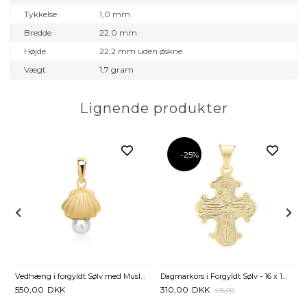
Tykkelse
1,0 mm
Bredde
22,0 mm
Højde
22,2 mm uden øskne
Vægt
1,7 gram
Lignende produkter
-25%
 mm
Vedhæng i forgyldt Sølv med Muslingeskal og Ferskvandsperle
Dagmarkors i Forgyldt Sølv - 16 x 14 mm
550,00
DKK
310,00
DKK
415,00