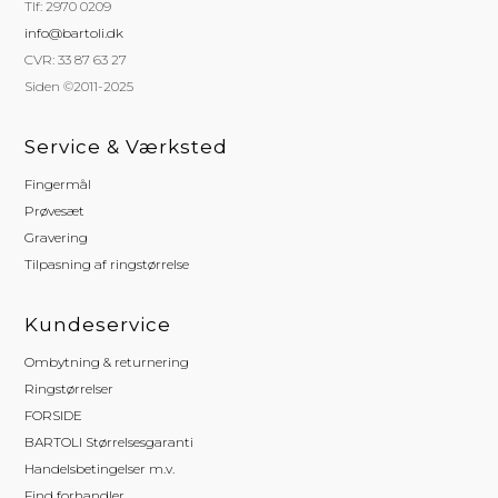
Tlf: 2970 0209
info@bartoli.dk
CVR: 33 87 63 27
Siden ©2011-2025
Service & Værksted
Fingermål
Prøvesæt
Gravering
Tilpasning af ringstørrelse
Kundeservice
Ombytning & returnering
Ringstørrelser
FORSIDE
BARTOLI Størrelsesgaranti
Handelsbetingelser m.v.
Find forhandler