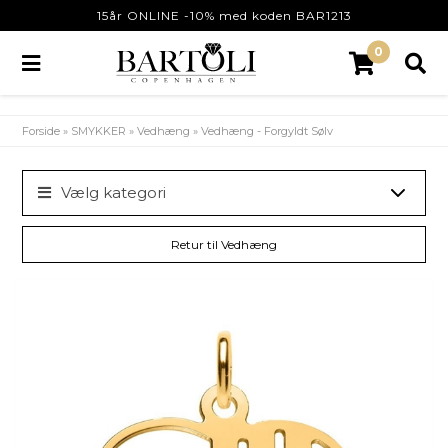
15år ONLINE -10% med koden BAR1213
0
Forside
»
SMYKKER
»
Vedhæng
»
Vedhæng - Forgyldt Sølv
Vælg kategori
Retur til Vedhæng