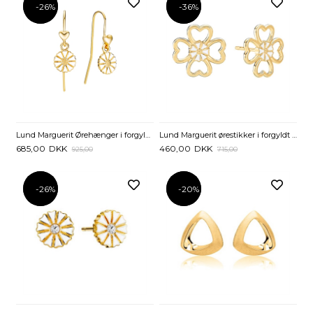
-26%
-26%
-36%
-36%
Lund Marguerit Ørehænger i forgyldt Sølv med små Hjerter
Lund Marguerit ørestikker i forgyldt Sølv med Kløver
685,00
DKK
460,00
DKK
925,00
715,00
-26%
-26%
-20%
-20%