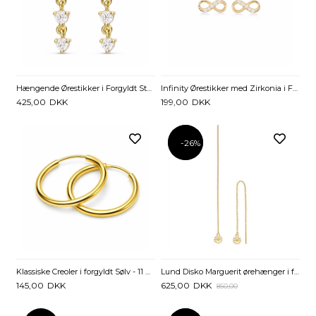
Hængende Ørestikker i Forgyldt Sterling Sølv med Zirkonia
Infinity Ørestikker med Zirkonia i Forgyldt Sterling Sølv
425,00
DKK
199,00
DKK
-26%
-26%
Klassiske Creoler i forgyldt Sølv - 11 mm
Lund Disko Marguerit ørehænger i forgyldt Sølv - 7,5 mm
145,00
DKK
625,00
DKK
850,00