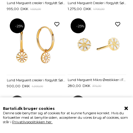
Lund Marguerit creoler i forgyldt Sølv med 2 Margueritter -14 mm
Lund Marguerit Creoler i forgyldt Sølv med Kugler - 20 mm
995,00
DKK
1.275,00
DKK
1.325,00
1.700,00
-25%
-25%
-25%
Lund Marguerit Mikro Ørestikker i Forgyldt Sterling Sølv 5 mm
Lund Marguerit creoler i forgyldt Sølv med Zirkoniasten
280,00
DKK
900,00
DKK
375,00
1.200,00
-28%
-43%
-43%
Bartoli.dk bruger cookies
Denne side benytter sig af cookies for at kunne fungere korrekt. Hvis du
fortsætter med at benytte siden, accepterer du vores brug af cookies, som
står i
Privatlivspolitikken her.