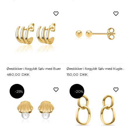
Ørestikker i forgyldt Sølv med Buer
Ørestikker i forgyldt Sølv med Kugle - 3 mm
480,00
DKK
150,00
DKK
-25%
-25%
-20%
-20%