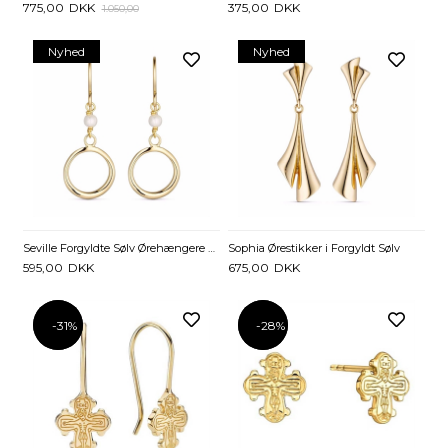
775,00
DKK
375,00
DKK
1.050,00
Nyhed
Nyhed
Seville Forgyldte Sølv Ørehængere med Ringe og Perler
Sophia Ørestikker i Forgyldt Sølv
595,00
DKK
675,00
DKK
-31%
-31%
-28%
-28%