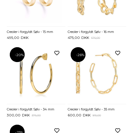
Creoler i forgyldt Sølv - 15 mm
Creoler i forgyldt Sølv - 16 mm
495,00
DKK
475,00
DKK
675,00
-20%
-20%
-26%
-26%
Creoler i forgyldt Sølv - 34 mm
Creoler i forgyldt Sølv - 35 mm
300,00
DKK
600,00
DKK
375,00
815,00
-25%
-25%