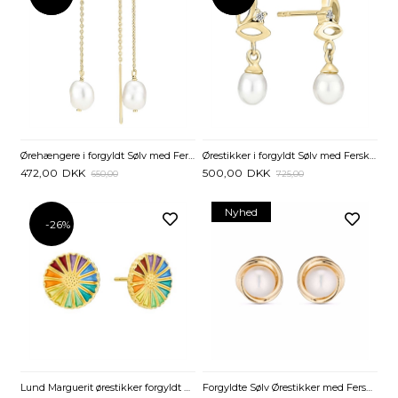
Ørehængere i forgyldt Sølv med Ferskvandsperler – 8,8 mm
Ørestikker i forgyldt Sølv med Ferskvandsperler og Zirkoniasten
472,00
DKK
500,00
DKK
650,00
725,00
Nyhed
-26%
Lund Marguerit ørestikker forgyldt Sølv med farverige Margueritter - 11 mm
Forgyldte Sølv Ørestikker med Ferskvandsperler 8 mm