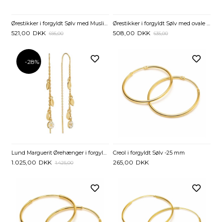
Ørestikker i forgyldt Sølv med Muslingeskal og Ferskvandsperle
Ørestikker i forgyldt Sølv med ovale Ringe
521,00
DKK
508,00
DKK
695,00
635,00
-28%
Lund Marguerit Ørehænger i forgyldt Sølv med Blade
Creol i forgyldt Sølv -25 mm
1.025,00
DKK
265,00
DKK
1.425,00