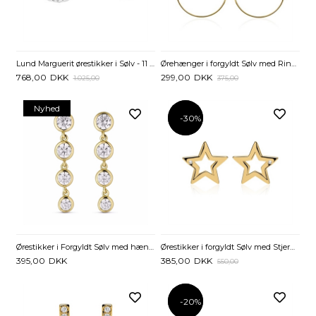
Lund Marguerit ørestikker i Sølv - 11 mm
Ørehænger i forgyldt Sølv med Ringe og Zirkonia
768,00
DKK
299,00
DKK
1.025,00
375,00
Nyhed
-30%
-30%
Ørestikker i Forgyldt Sølv med hængende Zirkonia
Ørestikker i forgyldt Sølv med Stjerner og Zirkonia
395,00
DKK
385,00
DKK
550,00
-20%
-20%