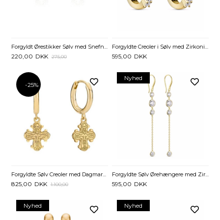
Forgyldt Ørestikker Sølv med Snefnug og Zirkoniasten
Forgyldte Creoler i Sølv med Zirkonia - 15 mm
220,00
DKK
595,00
DKK
275,00
Nyhed
-25%
Forgyldte Sølv Creoler med Dagmarkors - 9 mm
Forgyldte Sølv Ørehængere med Zirkonia og Kæde
825,00
DKK
595,00
DKK
1.100,00
Nyhed
Nyhed