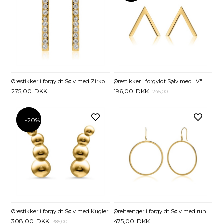
Ørestikker i forgyldt Sølv med Zirkoniasten
Ørestikker i forgyldt Sølv med "V"
275,00
DKK
196,00
DKK
245,00
-20%
-20%
Ørestikker i forgyldt Sølv med Kugler
Ørehænger i forgyldt Sølv med runde Ringe
308,00
DKK
475,00
DKK
385,00