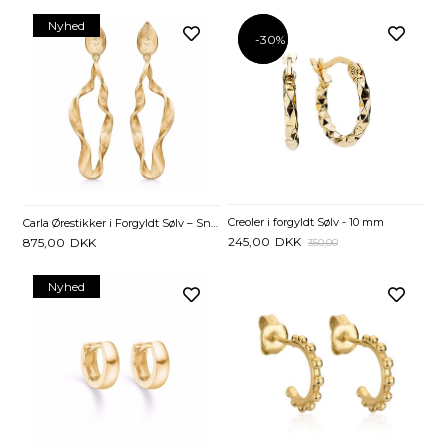
Nyhed
-30%
-30%
Creoler i forgyldt Sølv - 10 mm
Carla Ørestikker i Forgyldt Sølv – Snoet Design
245,00
DKK
875,00
DKK
350,00
Nyhed