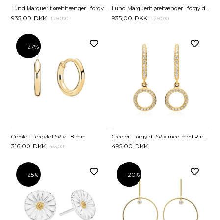
Lund Marguerit ørehhænger i forgyldt Sølv med Perle
Lund Marguerit ørehænger i forgyldt Sølv med Livets Træ
935,00
DKK
935,00
DKK
1.250,00
1.250,00
-27%
-27%
Creoler i forgyldt Sølv - 8 mm
Creoler i forgyldt Sølv med med Ringe og Zirkoniasten
316,00
DKK
495,00
DKK
435,00
-25%
-20%
-20%