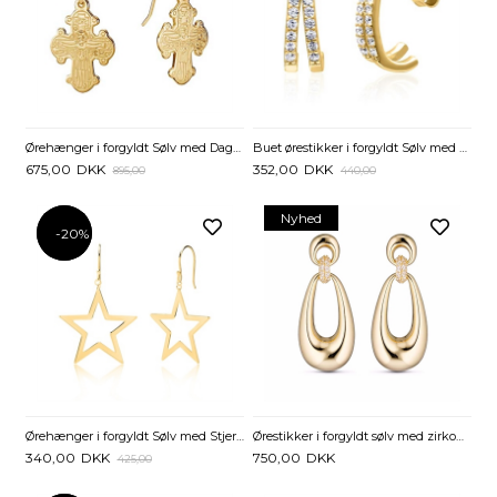
Ørehænger i forgyldt Sølv med Dagmarkors - 13 x 16 mm
Buet ørestikker i forgyldt Sølv med Zirkoniasten
675,00
DKK
352,00
DKK
895,00
440,00
Nyhed
-20%
-20%
Ørehænger i forgyldt Sølv med Stjerner
Ørestikker i forgyldt sølv med zirkonia - Ovalt design
340,00
DKK
750,00
DKK
425,00