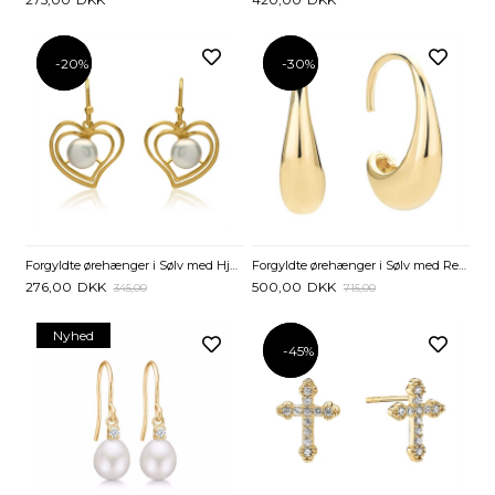
-20%
-20%
-30%
-30%
Forgyldte ørehænger i Sølv med Hjerter
Forgyldte ørehænger i Sølv med Regndråber
276,00
DKK
500,00
DKK
345,00
715,00
Nyhed
-45%
-45%