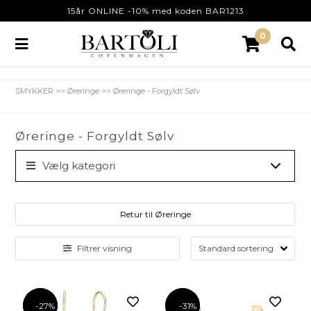
15år ONLINE -10% med koden BAR1213
0
SMYKKER
>>
Øreringe
>>
Øreringe - Forgyldt Sølv
Øreringe - Forgyldt Sølv
Vælg kategori
Retur til Øreringe
Filtrer visning
-27%
-27%
-31%
-31%