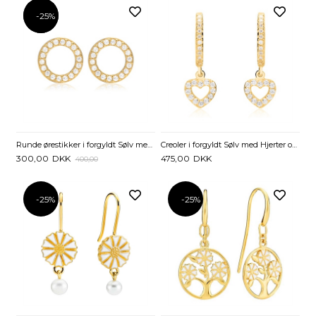
-25%
-25%
Runde ørestikker i forgyldt Sølv med Zirkonia
Creoler i forgyldt Sølv med Hjerter og Zirkoniasten
300,00
DKK
475,00
DKK
400,00
-25%
-25%