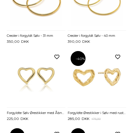
Creoler i forgyldt Sølv - 31 mm
Creoler i forgyldt Sølv - 40 mm
350,00
DKK
390,00
DKK
-40%
-40%
Forgyldte Sølv Ørestikker med Åbne Hjerter
Forgyldte Ørestikker i Sølv med rustikke Hjerter
225,00
DKK
285,00
DKK
475,00