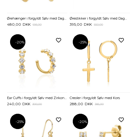
Ørehænger i forgyldt Sølv med Dagmarkors
Ørestikker i forgyldt Sølv med Dagmarkors - 9 x 8 mm
480,00
DKK
395,00
DKK
695,00
550,00
-20%
-20%
-25%
-25%
Ear Cuffs i forgyldt Sølv med Zirkoniasten
Creoler i forgyldt Sølv med Kors
240,00
DKK
288,00
DKK
300,00
385,00
-25%
-25%
-20%
-20%