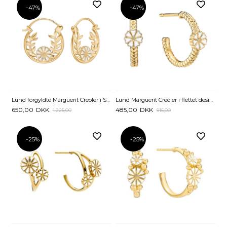
-47%
-47%
-47%
Lund forgyldte Marguerit Creoler i Sølv med Krans
Lund Marguerit Creoler i flettet design
650,00
DKK
485,00
DKK
1.225,00
915,00
-25%
-25%