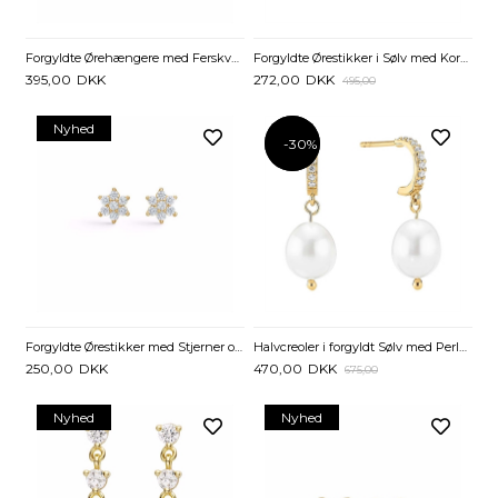
Forgyldte Ørehængere med Ferskvandsperler og Zirkonia
Forgyldte Ørestikker i Sølv med Kors og Zirkoniasten
395,00
DKK
272,00
DKK
495,00
Nyhed
-30%
-30%
Forgyldte Ørestikker med Stjerner og Zirkonia – Seville Jewelry
Halvcreoler i forgyldt Sølv med Perler og Zirkoniasten
250,00
DKK
470,00
DKK
675,00
Nyhed
Nyhed