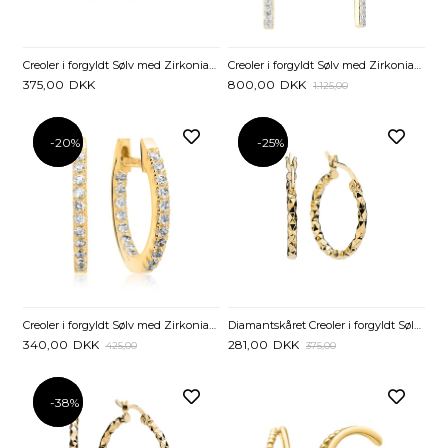
Creoler i forgyldt Sølv med Zirkoniasten
Creoler i forgyldt Sølv med Zirkoniasten - 15 mm
375,00
DKK
800,00
DKK
1.125,00
-20%
-20%
-25%
-25%
Diamantskåret Creoler i forgyldt Sølv - 15 mm
Creoler i forgyldt Sølv med Zirkoniasten - 16 mm
281,00
DKK
340,00
DKK
375,00
425,00
-38%
-38%