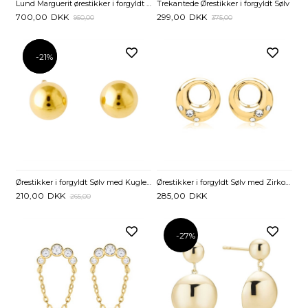
Lund Marguerit ørestikker i forgyldt Sølv med Zirkoniasten - 7,5 mm
Trekantede Ørestikker i forgyldt Sølv
700,00
DKK
299,00
DKK
950,00
375,00
-21%
-21%
Ørestikker i forgyldt Sølv med Kugler - 6 mm
Ørestikker i forgyldt Sølv med Zirkonia
210,00
DKK
285,00
DKK
265,00
-27%