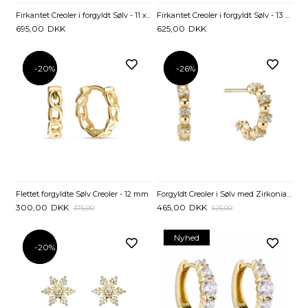
Firkantet Creoler i forgyldt Sølv - 11 x 15 mm
Firkantet Creoler i forgyldt Sølv - 13 x 18 mm
695,00
DKK
625,00
DKK
-20%
-20%
-26%
-26%
Flettet forgyldte Sølv Creoler - 12 mm
Forgyldt Creoler i Sølv med Zirkoniasten
300,00
DKK
465,00
DKK
375,00
625,00
Nyhed
-20%
-20%