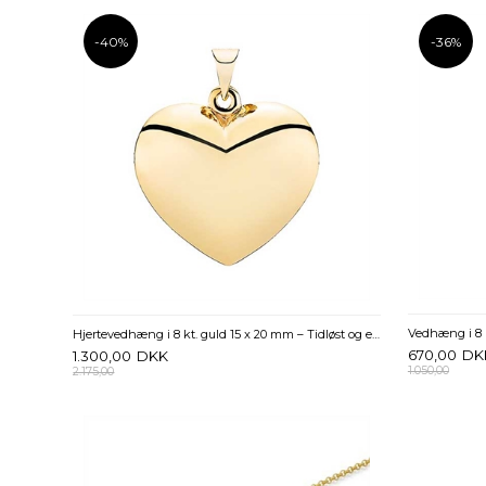
-40%
-36%
Vedhæng i 8 k
Hjertevedhæng i 8 kt. guld 15 x 20 mm – Tidløst og elegant
670,00
DK
1.300,00
DKK
1.050,00
2.175,00