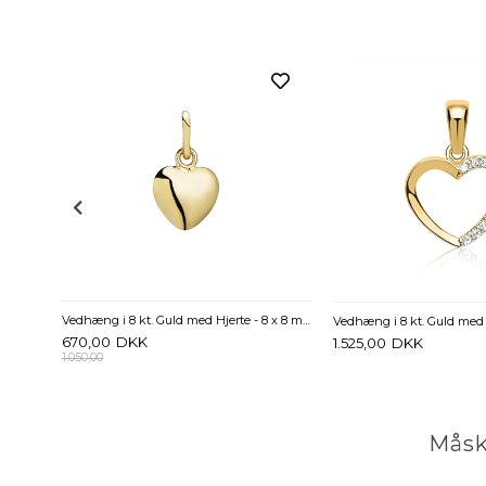
ant
Vedhæng i 8 kt. Guld med Hjerte - 8 x 8 mm
670,00
DKK
1.525,00
DKK
1.050,00
Måsk