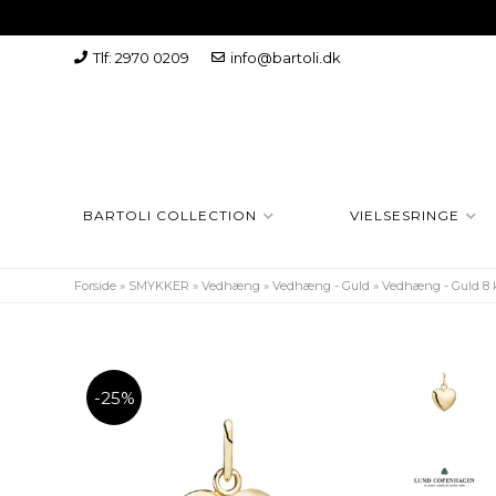
Tlf: 2970 0209
info@bartoli.dk
BARTOLI COLLECTION
VIELSESRINGE
Forside
»
SMYKKER
»
Vedhæng
»
Vedhæng - Guld
»
Vedhæng - Guld 8 
-25%