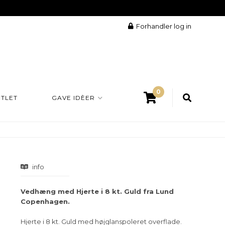
Forhandler log in
0
TLET
GAVE IDÈER
info
Vedhæng med Hjerte i 8 kt. Guld fra Lund
Copenhagen.
Hjerte i 8 kt. Guld med højglanspoleret overflade.