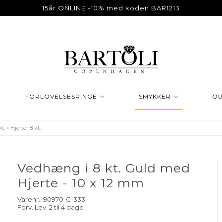
15år ONLINE -10% med koden BAR1213
FORLOVELSESRINGE
SMYKKER
OU
kt.
»
Hjerter 8 kt.
Vedhæng i 8 kt. Guld med
Hjerte - 10 x 12 mm
Varenr.:
90970-G-333
Forv. Lev. 2 til 4 dage