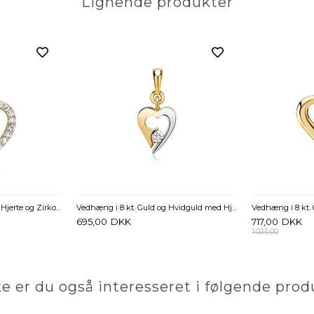
Lignende produkter
Vedhæng i 8 kt. Guld med Hjerte og Zirkonia
Vedhæng i 8 kt. Guld og Hvidguld med Hjerte og Zirkoniasten
Vedhæng i 8 kt.
695,00
DKK
717,00
DKK
1.025,00
e er du også interesseret i følgende prod