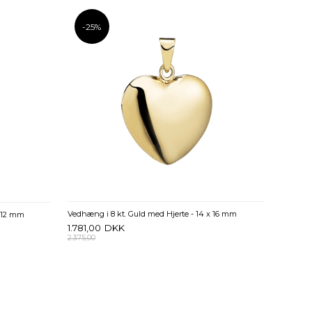
-25%
Vedhæng i 8 kt. Guld med Hjerte - 14 x 16 mm
x 12 mm
1.781,00
DKK
2.375,00