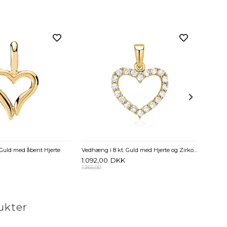
Vedhæn
1.120,
1.500,0
 Guld med åbent Hjerte
Vedhæng i 8 kt. Guld med Hjerte og Zirkonia
1.092,00
DKK
1.365,00
ukter