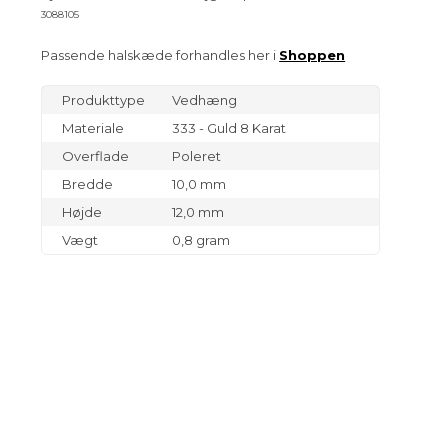
3088105
Passende halskæde forhandles her i
Shoppen
Produkttype
Vedhæng
Materiale
333 - Guld 8 Karat
Overflade
Poleret
Bredde
10,0 mm
Højde
12,0 mm
Vægt
0,8 gram