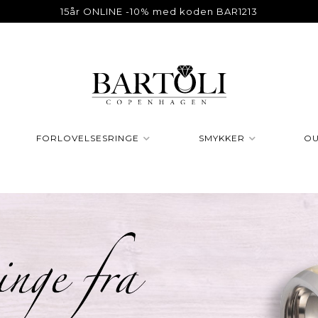
15år ONLINE -10% med koden BAR1213
FORLOVELSESRINGE
SMYKKER
OU