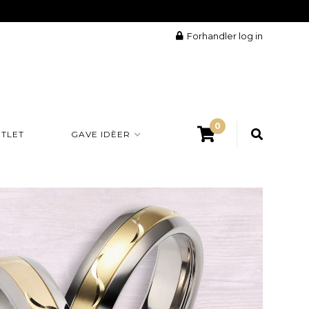
Forhandler log in
0
TLET
GAVE IDÈER