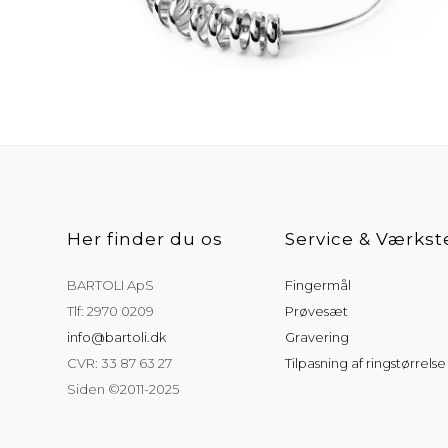
Her finder du os
Service & Værkst
BARTOLI ApS
Fingermål
Tlf: 2970 0209
Prøvesæt
info@bartoli.dk
Gravering
CVR: 33 87 63 27
Tilpasning af ringstørrelse
Siden ©2011-2025