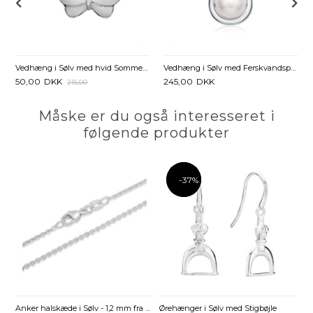
Vedhæng i Sølv med hvid Sommerfugl
Vedhæng i Sølv med Ferskvandsperle
50,00
DKK
245,00
DKK
215,00
Måske er du også interesseret i
følgende produkter
-37%
-37%
Anker halskæde i Sølv - 1,2 mm fra 36 cm
Ørehænger i Sølv med Stigbøjle