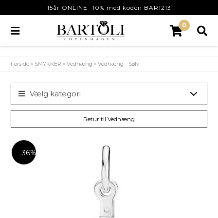
15år ONLINE -10% med koden BAR1213
0
Forside
»
SMYKKER
»
Vedhæng
»
Vedhæng - Sølv
Vælg kategori
Retur til Vedhæng
-36%