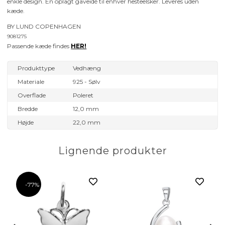
enkle design. En oplagt gaveidé til enhver hesteelsker. Leveres uden
kæde.
BY LUND COPENHAGEN
9081275
Passende kæde findes
HER!
Produkttype
Vedhæng
Materiale
925 - Sølv
Overflade
Poleret
Bredde
12,0 mm
Højde
22,0 mm
Lignende produkter
-77%
ors - 15 x 10 mm