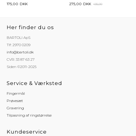
175,00
DKK
275,00
DKK
435,00
Her finder du os
BARTOLI ApS
Tlf: 2970 0209
info@bartoli.dk
CVR: 33 87 63 27
Siden ©2011-2025
Service & Værksted
Fingermål
Prøvesæt
Gravering
Tilpasning af ringstørrelse
Kundeservice