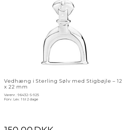
Vedhæng i Sterling Sølv med Stigbøjle – 12
x 22 mm
Varenr.:
96432-S-925
Forv. Lev. 1 til 2 dage
150,00
DKK